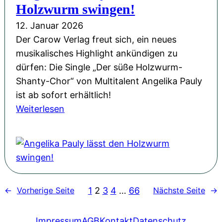
m
Holzwurm swingen!
e
t
D
r
12. Januar 2026
a
o
I
Der Carow Verlag freut sich, ein neues
s
n
m
musikalisches Highlight ankündigen zu
y
n
p
dürfen: Die Single „Der süße Holzwurm-
-
e
r
Shanty-Chor“ von Multitalent Angelika Pauly
L
r
o
ist ab sofort erhältlich!
e
s
v
:
Weiterlesen
s
t
i
A
u
a
s
n
n
g
a
g
g
s
t
e
m
-
i
l
i
S
o
1
2
3
4
…
66
←
Vorherige Seite
Nächste Seite
→
i
t
c
n
k
R
h
:
a
Impressum
AGB
Kontakt
Datenschutz
o