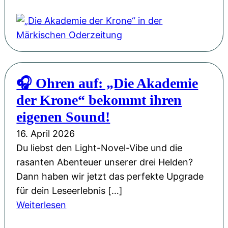
C
D
r
i
o
e
w
A
n
k
🎧 Ohren auf: „Die Akademie
“
a
:
der Krone“ bekommt ihren
d
R
e
eigenen Sound!
o
m
16. April 2026
n
i
Du liebst den Light-Novel-Vibe und die
C
e
rasanten Abenteuer unserer drei Helden?
a
d
Dann haben wir jetzt das perfekte Upgrade
r
e
für dein Leseerlebnis […]
o
r
:
Weiterlesen
w
K
🎧
s
r