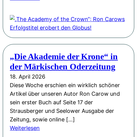
„
T
h
e
A
c
„Die Akademie der Krone“ in
a
der Märkischen Oderzeitung
d
e
18. April 2026
m
Diese Woche erschien ein wirklich schöner
y
Artikel über unseren Autor Ron Carow und
o
sein erster Buch auf Seite 17 der
f
Strausberger und Seelower Ausgabe der
t
Zeitung, sowie online […]
h
:
Weiterlesen
e
„