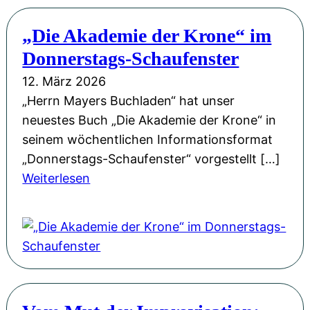
k
d
c
o
e
„Die Akademie der Krone“ im
h
m
n
Donnerstags-Schaufenster
e
m
B
W
12. März 2026
t
u
e
„Herrn Mayers Buchladen“ hat unser
i
c
l
neuestes Buch „Die Akademie der Krone“ in
h
k
t
seinem wöchentlichen Informationsformat
r
o
e
„Donnerstags-Schaufenster“ vorgestellt […]
e
w
n
:
Weiterlesen
n
e
i
„
e
r
n
D
i
N
B
i
g
a
u
e
e
c
c
A
n
h
k
k
e
r
o