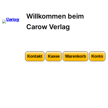
Zum
Inhalt
Willkommen beim
springen
Carow Verlag
Kontakt
Kasse
Warenkorb
Konto