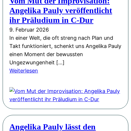
Vom Mut der Improvisation:
a
n
i
w
Angelika Pauly veröffentlicht
d
S
c
:
e
ihr Präludium in C-Dur
o
h
M
m
u
t
9. Februar 2026
u
i
n
e
In einer Welt, die oft streng nach Plan und
l
e
d
n
Takt funktioniert, schenkt uns Angelika Pauly
t
d
!
einen Moment der bewussten
i
e
Ungezwungenheit […]
m
r
:
Weiterlesen
e
K
V
d
r
o
i
o
m
a
n
M
-
e
u
F
“
t
a
i
Angelika Pauly lässt den
d
n