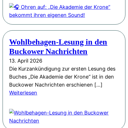
O
E
o
h
r
n
r
f
e
e
o
“
n
l
i
Wohlbehagen-Lesung in den
a
g
n
Buckower Nachrichten
u
s
d
f
13. April 2026
t
e
:
Die Kurzankündigung zur ersten Lesung des
i
r
„
Buches „Die Akademie der Krone“ ist in den
t
M
D
Buckower Nachrichten erschienen […]
e
ä
i
:
Weiterlesen
l
r
e
W
e
k
A
o
r
i
k
h
o
s
a
l
b
c