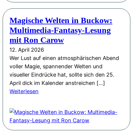
d
b
e
h
e
e
r
e
Magische Welten in Buckow:
m
h
t
n
i
Multimedia-Fantasy-Lesung
a
d
O
e
g
mit Ron Carow
e
d
d
e
n
e
12. April 2026
e
n
G
r
Wer Lust auf einen atmosphärischen Abend
r
-
l
z
voller Magie, spannender Welten und
K
L
o
e
visueller Eindrücke hat, sollte sich den 25.
r
e
b
i
April dick im Kalender anstreichen […]
o
s
u
t
:
Weiterlesen
n
u
s
u
M
e
n
!
n
a
“
g
g
g
b
i
i
e
n
s