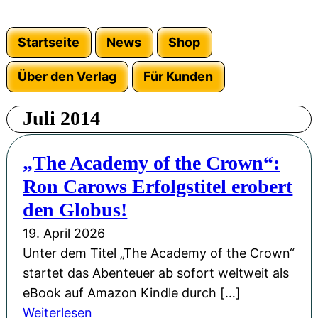
Startseite
News
Shop
Über den Verlag
Für Kunden
Juli 2014
„The Academy of the Crown“:
Ron Carows Erfolgstitel erobert
den Globus!
19. April 2026
Unter dem Titel „The Academy of the Crown“
startet das Abenteuer ab sofort weltweit als
eBook auf Amazon Kindle durch […]
:
Weiterlesen