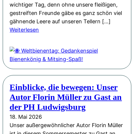
g
n
wichtiger Tag, denn ohne unsere fleißigen,
v
e
gestreiften Freunde gäbe es ganz schön viel
o
u
gähnende Leere auf unseren Tellern […]
l
:
e
Weiterlesen
l
🐝
n
e
W
G
r
e
e
H
l
w
o
t
a
f
b
n
f
Einblicke, die bewegen: Unser
i
d
n
Autor Florin Müller zu Gast an
e
u
n
der PH Ludwigsburg
n
e
18. Mai 2026
g
n
Unser außergewöhnlicher Autor Florin Müller
u
t
ist in diesem Sommersemester zu Gast an