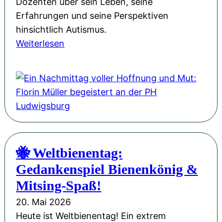
Dozenten über sein Leben, seine
:
Erfahrungen und seine Perspektiven
U
hinsichtlich Autismus.
n
:
Weiterlesen
s
E
e
i
r
n
e
N
W
a
e
c
b
h
s
🐝 Weltbienentag:
m
i
Gedankenspiel Bienenkönig &
i
t
t
Mitsing-Spaß!
e
t
i
20. Mai 2026
a
m
Heute ist Weltbienentag! Ein extrem