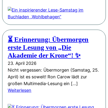
i
M
G
i
k
i
a
n
-
s
s
i
S
s
t
n
i
i
a
s
n
o
⏳ Erinnerung: Übermorgen
n
p
g
n
erste Lesung von „Die
d
i
l
W
e
r
Akademie der Krone“! ✨
e
e
r
i
„
23. April 2026
i
P
e
M
Nicht vergessen: Übermorgen (Samstag, 25.
h
H
r
a
April) ist es soweit! Ron Carow lädt zur
n
L
e
n
großen Multimedia-Lesung ein […]
a
u
n
c
:
Weiterlesen
c
d
d
h
⏳
h
w
e
m
E
t
i
r