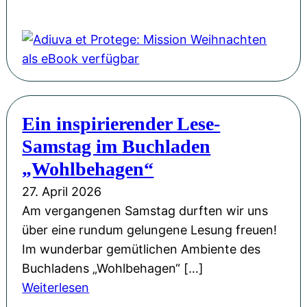
r
e
i
A
o
P
r
n
d
r
H
ö
g
i
F
L
f
-
u
l
u
f
S
v
o
d
e
p
a
r
w
n
Ein inspirierender Lese-
a
e
i
i
t
Samstag im Buchladen
ß
t
n
g
l
!
P
„Wohlbehagen“
M
s
i
r
ü
27. April 2026
b
c
o
l
Am vergangenen Samstag durften wir uns
u
h
t
l
über eine rundum gelungene Lesung freuen!
r
t
e
e
Im wunderbar gemütlichen Ambiente des
g
M
g
r
Buchladens „Wohlbehagen“ […]
u
e
z
:
Weiterlesen
s
:
u
E