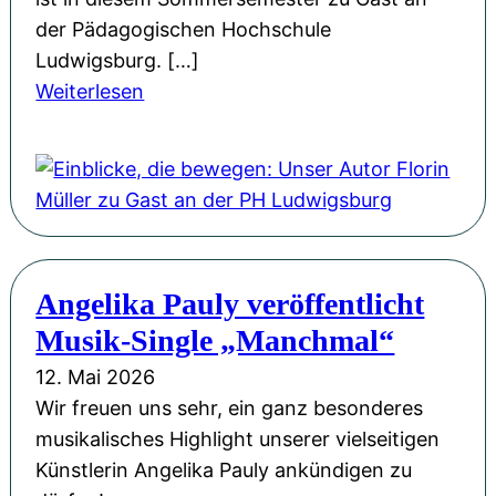
n
a
der Pädagogischen Hochschule
d
g
Ludwigsburg. […]
M
:
:
Weiterlesen
u
G
E
t
e
i
:
d
n
F
a
b
l
n
l
o
k
i
r
e
Angelika Pauly veröffentlicht
c
i
n
Musik-Single „Manchmal“
k
n
s
e
M
12. Mai 2026
p
,
ü
Wir freuen uns sehr, ein ganz besonderes
i
d
l
musikalisches Highlight unserer vielseitigen
e
i
l
Künstlerin Angelika Pauly ankündigen zu
l
e