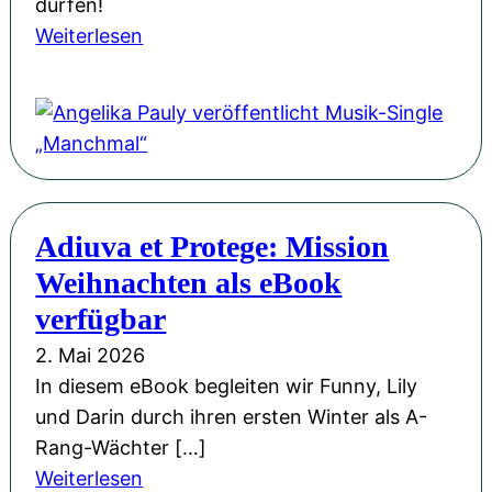
e
dürfen!
B
b
r
:
Weiterlesen
i
e
b
A
e
w
e
n
n
e
g
g
e
g
e
e
n
e
i
l
k
n
s
i
ö
Adiuva et Protege: Mission
:
t
k
n
U
Weihnachten als eBook
e
a
i
n
r
P
verfügbar
g
s
t
a
&
2. Mai 2026
e
a
u
M
In diesem eBook begleiten wir Funny, Lily
r
n
l
i
und Darin durch ihren ersten Winter als A-
A
d
y
t
Rang-Wächter […]
u
e
v
s
:
Weiterlesen
t