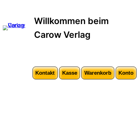
Zum
Inhalt
Willkommen beim
springen
Carow Verlag
Kontakt
Kasse
Warenkorb
Konto