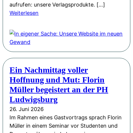
aufrufen: unsere Verlagsprodukte. […]
:
Weiterlesen
I
n
e
i
g
e
Ein Nachmittag voller
n
Hoffnung und Mut: Florin
e
r
Müller begeistert an der PH
S
Ludwigsburg
a
26. Juni 2026
c
Im Rahmen eines Gastvortrags sprach Florin
h
Müller in einem Seminar vor Studenten und
e