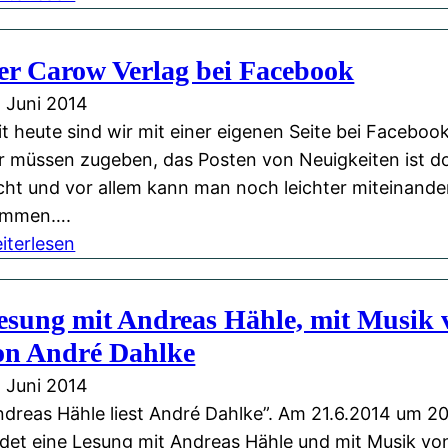
W
e
o
B
er Carow Verlag bei Facebook
l
u
. Juni 2014
k
c
it heute sind wir mit einer eigenen Seite bei Facebook
e
h
r müssen zugeben, das Posten von Neuigkeiten ist do
n
B
icht und vor allem kann man noch leichter miteinande
k
e
ommen….
r
r
:
iterlesen
a
l
D
t
i
e
z
n
esung mit Andreas Hähle, mit Musik 
r
e
on André Dahlke
C
r
a
-
. Juni 2014
r
Q
ndreas Hähle liest André Dahlke”. Am 21.6.2014 um 2
o
u
ndet eine Lesung mit Andreas Hähle und mit Musik vo