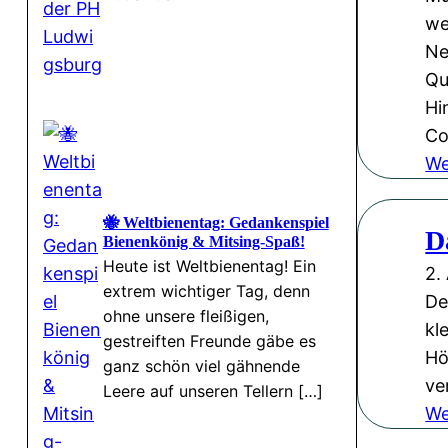
we
Ne
Qu
Hi
Co
We
🐝 Weltbienentag: Gedankenspiel
D
Bienenkönig & Mitsing-Spaß!
Heute ist Weltbienentag! Ein
2.
extrem wichtiger Tag, denn
De
ohne unsere fleißigen,
kl
gestreiften Freunde gäbe es
Hö
ganz schön viel gähnende
ve
Leere auf unseren Tellern […]
We