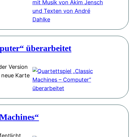
puter“ überarbeitet
der Version
e neue Karte
c Machines“
entlicht