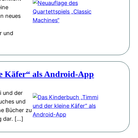
eine
ein neues
r und
e Käfer“ als Android-App
i und der
buches und
che Bücher zu
 dar. […]