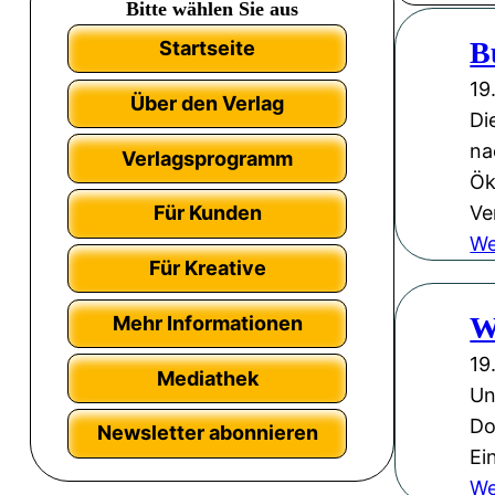
Bitte wählen Sie aus
B
Startseite
19
Über den Verlag
Di
na
Verlagsprogramm
Ök
Ve
Für Kunden
We
Für Kreative
W
Mehr Informationen
19
Mediathek
Un
Do
Newsletter abonnieren
Ei
We