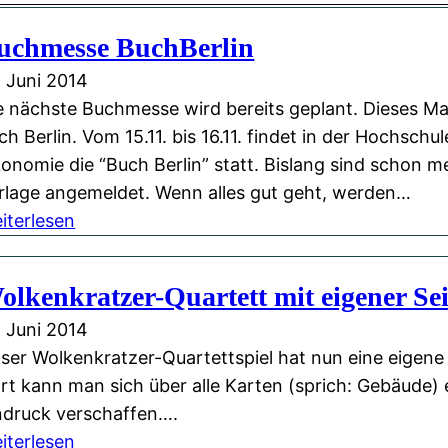
uchmesse BuchBerlin
. Juni 2014
e nächste Buchmesse wird bereits geplant. Dieses Ma
ch Berlin. Vom 15.11. bis 16.11. findet in der Hochschul
onomie die “Buch Berlin” statt. Bislang sind schon m
rlage angemeldet. Wenn alles gut geht, werden…
:
iterlesen
B
u
olkenkratzer-Quartett mit eigener Sei
c
. Juni 2014
h
ser Wolkenkratzer-Quartettspiel hat nun eine eigene
m
rt kann man sich über alle Karten (sprich: Gebäude) 
e
ndruck verschaffen….
s
:
iterlesen
s