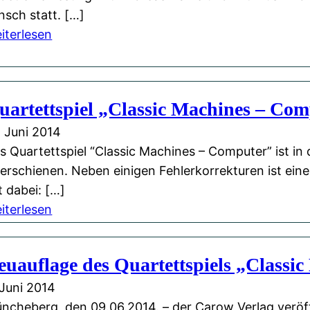
w
a
nsch statt. […]
V
:
r
iterlesen
e
L
t
r
e
e
l
s
t
uartettspiel „Classic Machines – Com
a
u
t
g
n
m
. Juni 2014
b
g
i
s Quartettspiel “Classic Machines – Computer” ist in 
e
m
t
1 erschienen. Neben einigen Fehlerkorrekturen ist ein
i
i
e
t dabei: […]
F
t
i
:
iterlesen
a
A
g
Q
c
n
e
u
euauflage des Quartettspiels „Classi
e
d
n
a
b
r
e
r
 Juni 2014
o
e
r
t
ncheberg, den 09.06.2014. – der Carow Verlag veröff