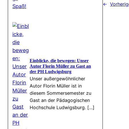
←
Vorherig
Einblicke, die bewegen: Unser
Autor Florin Müller zu Gast an
der PH Ludwigsburg
Unser außergewöhnlicher
Autor Florin Müller ist in
diesem Sommersemester zu
Gast an der Pädagogischen
Hochschule Ludwigsburg. […]