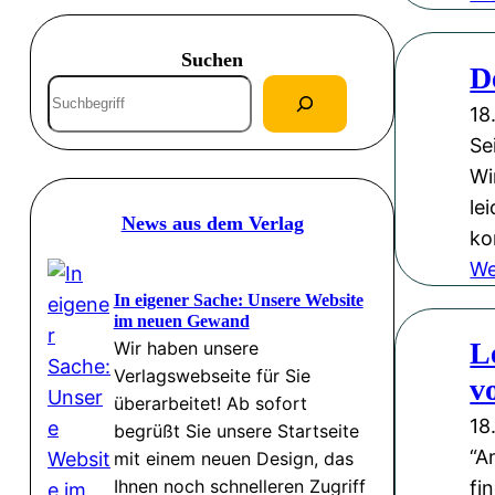
Suchen
D
S
18
u
Se
c
Wi
h
le
e
News aus dem Verlag
k
n
We
In eigener Sache: Unsere Website
im neuen Gewand
L
Wir haben unsere
Verlagswebseite für Sie
v
überarbeitet! Ab sofort
18
begrüßt Sie unsere Startseite
“A
mit einem neuen Design, das
Ihnen noch schnelleren Zugriff
fi