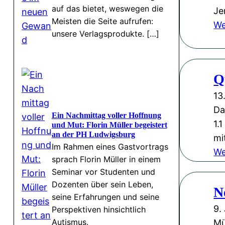
auf das bietet, weswegen die
Je
Meisten die Seite aufrufen:
We
unsere Verlagsprodukte. […]
Q
13
Da
Ein Nachmittag voller Hoffnung
1.
und Mut: Florin Müller begeistert
an der PH Ludwigsburg
mi
Im Rahmen eines Gastvortrags
We
sprach Florin Müller in einem
Seminar vor Studenten und
Dozenten über sein Leben,
N
seine Erfahrungen und seine
9.
Perspektiven hinsichtlich
Autismus.
Mü