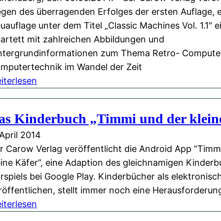
o
a
S
e
gen des überragenden Erfolges der ersten Auflage, 
k
s
e
t
uauflage unter dem Titel „Classic Machines Vol. 1.1″ 
H
i
t
artett mit zahlreichen Abbildungen und
ä
t
s
ntergrundinformationen zum Thema Retro- Compute
h
e
p
mputertechnik im Wandel der Zeit
l
i
:
iterlesen
e
e
N
,
l
e
as Kinderbuch „Timmi und der klein
m
„
u
i
 April 2014
C
a
t
r Carow Verlag veröffentlicht die Android App “Timm
l
u
M
eine Käfer”, eine Adaption des gleichnamigen Kinder
a
f
u
rspiels bei Google Play. Kinderbücher als elektronis
s
l
s
röffentlichen, stellt immer noch eine Herausforderung
s
a
:
i
iterlesen
i
g
D
k
c
e