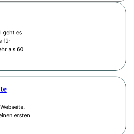
l geht es
e für
ehr als 60
te
 Webseite.
einen ersten