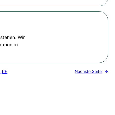
tstehen. Wir
trationen
5
66
Nächste Seite
→