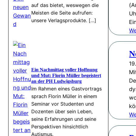
(A
auf das bietet, weswegen die
Meisten die Seite aufrufen:
Uh
unsere Verlagsprodukte. […]
Ei
We
N
19
Ein Nachmittag voller Hoffnung
Mi
und Mut: Florin Müller begeistert
De
an der PH Ludwigsburg
Im Rahmen eines Gastvortrags
dy
sprach Florin Müller in einem
wo
Seminar vor Studenten und
kö
Dozenten über sein Leben,
We
seine Erfahrungen und seine
Perspektiven hinsichtlich
Autismus.