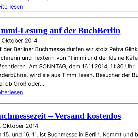
:
iterlesen
b
W
e
e
i
immi-Lesung auf der BuchBerlin
i
d
. Oktober 2014
t
e
f der Berliner Buchmesse dürfen wir stolz Petra Glink
e
r
ichnerin und Texterin von “Timmi und der kleine Käfer
r
T
äsentieren. Am SONNTAG, dem 16.11.2014, 11:30 Uhr
e
i
nderbühne, wird sie aus Timmi lesen. Besucher der 
I
m
al ob Groß oder…
n
m
:
iterlesen
f
i
T
o
-
i
s
L
uchmessezeit – Versand kostenlos
m
z
e
. Oktober 2014
m
u
s
 15. und 16. 11. ist Buchmesse in Berlin. Kommt und 
i
r
u