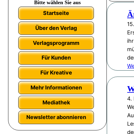
Bitte wählen Sie aus
Ä
Startseite
15
Über den Verlag
Er
ih
Verlagsprogramm
mü
de
Für Kunden
We
Für Kreative
W
Mehr Informationen
4.
Mediathek
We
Au
Newsletter abonnieren
Le
de