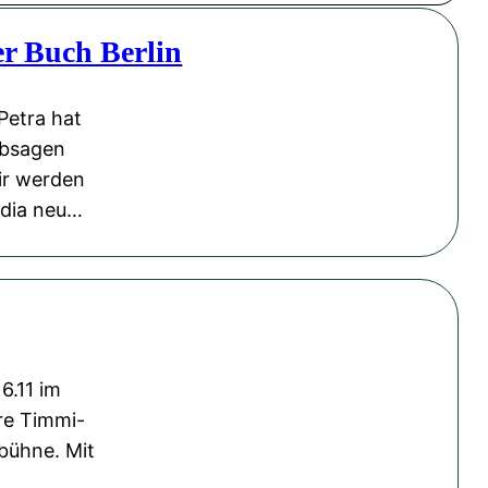
r Buch Berlin
Petra hat
 absagen
Wir werden
edia neu…
6.11 im
re Timmi-
bühne. Mit