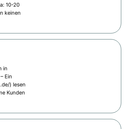
a: 10-20
en keinen
h in
– Ein
.de/) lesen
ime Kunden