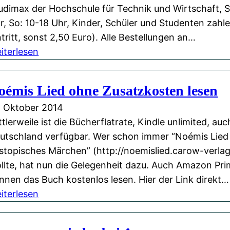
udimax der Hochschule für Technik und Wirtschaft, S
-
B
n
r, So: 10-18 Uhr, Kinder, Schüler und Studenten zahl
L
u
g
ntritt, sonst 2,50 Euro). Alle Bestellungen an…
e
c
a
:
iterlesen
s
h
u
B
u
B
f
u
n
e
d
oémis Lied ohne Zusatzkosten lesen
c
g
r
e
. Oktober 2014
h
a
l
r
ttlerweile ist die Bücherflatrate, Kindle unlimited, auc
m
u
i
B
utschland verfügbar. Wer schon immer “Noémis Lied 
e
f
n
u
stopisches Märchen” (http://noemislied.carow-verlag
s
d
c
llte, hat nun die Gelegenheit dazu. Auch Amazon Pr
s
e
h
nnen das Buch kostenlos lesen. Hier der Link direkt…
e
r
B
:
iterlesen
z
B
e
N
e
u
r
o
i
c
l