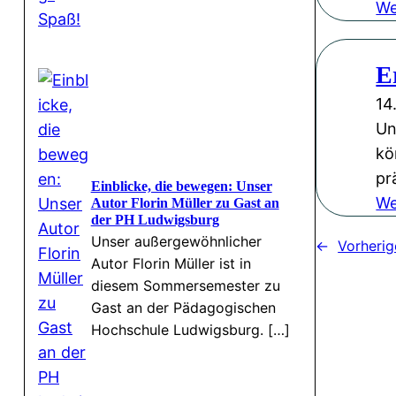
We
E
14
Un
kö
pr
Einblicke, die bewegen: Unser
We
Autor Florin Müller zu Gast an
der PH Ludwigsburg
Unser außergewöhnlicher
←
Vorherig
Autor Florin Müller ist in
diesem Sommersemester zu
Gast an der Pädagogischen
Hochschule Ludwigsburg. […]