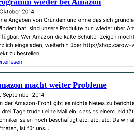
rogramm wieder bei Amazon
é
t
h
i
 Oktober 2014
m
–
B
n
ne Angaben von Gründen und ohne das sich grundl
i
V
e
ändert hat, sind unsere Produkte nun wieder über 
s
e
r
rfügbar. Wer Amazon die kalte Schulter zeigen möchte
L
r
l
rzlich eingeladen, weiterhin über http://shop.carow-v
i
s
i
rekt zu bestellen….
e
a
n
:
iterlesen
d
n
P
o
d
r
h
k
mazon macht weiter Probleme
o
n
o
. September 2014
g
e
s
n der Amazon-Front gibt es nichts Neues zu berichte
r
Z
t
s drei Tage trudelt eine Mail ein, dass es einem leid tät
a
u
e
chniker seien noch beschäftigt etc. etc. etc. Da wir al
m
s
n
ftreten, ist für uns…
m
a
l