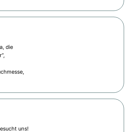
a, die
”,
Buchmesse,
besucht uns!