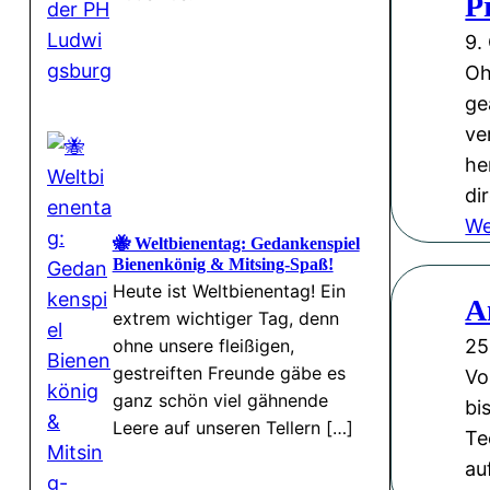
P
9.
Oh
ge
ve
he
di
We
🐝 Weltbienentag: Gedankenspiel
Bienenkönig & Mitsing-Spaß!
Heute ist Weltbienentag! Ein
A
extrem wichtiger Tag, denn
25
ohne unsere fleißigen,
gestreiften Freunde gäbe es
Vo
ganz schön viel gähnende
bi
Leere auf unseren Tellern […]
Te
au