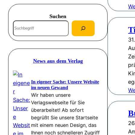
We
Suchen
S
T
u
31
c
Au
h
Ze
e
News aus dem Verlag
pr
n
Ki
eg
In eigener Sache: Unsere Website
im neuen Gewand
We
Wir haben unsere
Verlagswebseite für Sie
überarbeitet! Ab sofort
B
begrüßt Sie unsere Startseite
26
mit einem neuen Design, das
Am
Ihnen noch schnelleren Zugriff