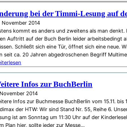
nderung bei der Timmi-Lesung auf de
. November 2014
stens kommt es anders und zweitens als man denkt. 
ren Auftritt auf der Buch Berlin leider arbeitsbedingt
ssen. Schließt sich eine Tür, öffnet sich eine neue. 
n seit ca. 20 Jahren abgedroschenen Begriff Multim
:
iterlesen
Ä
n
eitere Infos zur BuchBerlin
d
 November 2014
e
itere Infos zur Buchmesse BuchBerlin vom 15.11. bis 1
r
dimax der HTW: Wir sind Stand Nr. 55, Reihe 6. Unse
u
sung ist am Sonntag um 11:30 Uhr auf der Kinderlese
n
m Plan hier, sollte jeder zur Messe…
g