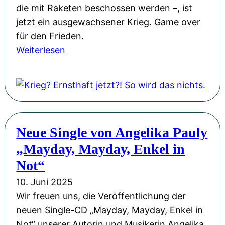
die mit Raketen beschossen werden –, ist
jetzt ein ausgewachsener Krieg. Game over
für den Frieden.
:
Weiterlesen
K
r
i
e
g
Neue Single von Angelika Pauly
?
„Mayday, Mayday, Enkel in
E
r
Not“
n
10. Juni 2025
s
Wir freuen uns, die Veröffentlichung der
t
neuen Single-CD „Mayday, Mayday, Enkel in
h
Not“ unserer Autorin und Musikerin Angelika