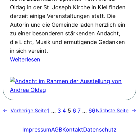
l
s
Oldag in der St. Joseph Kirche in Kiel finden
t
t
e
derzeit einige Veranstaltungen statt. Die
i
…
r
Autorin und die Gemeinde laden herzlich ein
m
?
ö
zu einer besonderen stärkenden Andacht,
i
“
f
die Licht, Musik und ermutigende Gedanken
s
i
f
in sich vereint.
t
n
n
:
Weiterlesen
“
d
u
A
w
e
n
n
a
n
g
d
r
N
A
a
e
R
n
c
i
W
d
1
…
3
4
5
6
7
…
66
←
Vorherige Seite
Nächste Seite
→
h
n
i
r
t
H
s
e
i
Impressum
AGB
Kontakt
Datenschutz
i
i
a
m
g