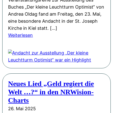
A
-
i
Buches „Der kleine Leuchtturm Optimist“ von
n
K
n
Andrea Oldag fand am Freitag, den 23. Mai,
d
u
N
eine besondere Andacht in der St. Joseph
r
r
o
Kirche in Kiel statt. […]
e
s
t
:
Weiterlesen
a
v
“
A
O
o
n
l
n
d
d
M
a
a
e
c
g
l
h
a
Neues Lied „Geld regiert die
t
n
Welt …?“ in den NRWision-
z
i
u
Charts
e
r
26. Mai 2025
V
A