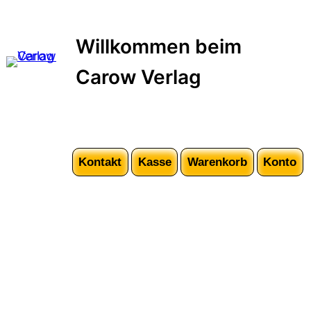
Zum
Inhalt
Willkommen beim
springen
Carow Verlag
Kontakt
Kasse
Warenkorb
Konto