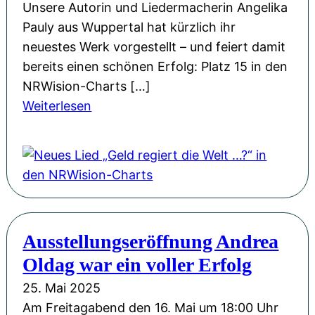
Unsere Autorin und Liedermacherin Angelika
o
u
Pauly aus Wuppertal hat kürzlich ihr
l
s
neuestes Werk vorgestellt – und feiert damit
k
s
bereits einen schönen Erfolg: Platz 15 in den
m
t
NRWision-Charts […]
a
e
:
Weiterlesen
n
l
N
n
l
e
a
u
u
m
n
e
S
g
s
o
„
L
n
D
Ausstellungseröffnung Andrea
i
n
e
Oldag war ein voller Erfolg
e
a
r
d
b
25. Mai 2025
k
„
e
Am Freitagabend den 16. Mai um 18:00 Uhr
l