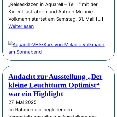
e
„Reiseskizzen in Aquarell – Teil 1“ mit der
d
r
Kieler Illustratorin und Autorin Melanie
a
I
Volkmann startet am Samstag, 31. Mai! […]
y
n
:
Weiterlesen
,
s
A
M
p
q
a
i
u
y
r
a
d
a
r
a
t
e
y
i
Andacht zur Ausstellung „Der
l
,
o
kleine Leuchtturm Optimist“
l
E
n
-
war ein Highlight
n
m
V
k
27. Mai 2025
i
H
e
Im Rahmen der begleitenden
t
S
l
Veranstaltungsreihe zur Ausstellung des