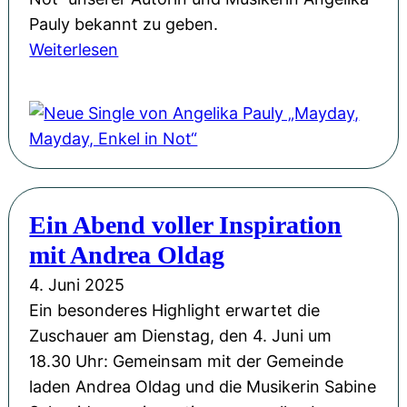
a
Pauly bekannt zu geben.
f
:
Weiterlesen
t
N
j
e
e
u
t
e
z
S
t
i
?
Ein Abend voller Inspiration
n
!
mit Andrea Oldag
g
S
l
4. Juni 2025
o
e
Ein besonderes Highlight erwartet die
w
v
Zuschauer am Dienstag, den 4. Juni um
i
o
18.30 Uhr: Gemeinsam mit der Gemeinde
r
n
laden Andrea Oldag und die Musikerin Sabine
d
A