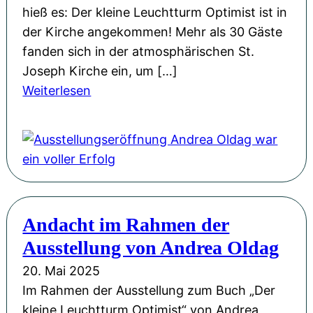
G
n
hieß es: Der kleine Leuchtturm Optimist ist in
e
e
d
der Kirche angekommen! Mehr als 30 Gäste
i
l
fanden sich in der atmosphärischen St.
n
d
Joseph Kirche ein, um […]
e
r
:
Weiterlesen
L
e
A
e
g
u
u
i
s
c
e
s
h
r
t
t
t
e
t
Andacht im Rahmen der
d
l
u
i
Ausstellung von Andrea Oldag
l
r
e
u
20. Mai 2025
m
W
n
Im Rahmen der Ausstellung zum Buch „Der
O
e
g
kleine Leuchtturm Optimist“ von Andrea
p