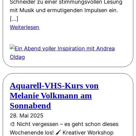
Schneider zu einer stimmungsvollen Lesung
d
n
mit Musik und ermutigenden Impulsen ein.
a
g
[…]
s
e
:
Weiterlesen
n
l
E
i
i
i
c
k
n
h
a
A
t
P
b
s
a
e
.
Aquarell-VHS-Kurs von
u
n
l
Melanie Volkmann am
d
y
v
Sonnabend
„
o
28. Mai 2025
M
l
🎨 Nicht vergessen – es geht schon dieses
a
l
Wochenende los! 🖌️ Kreativer Workshop
y