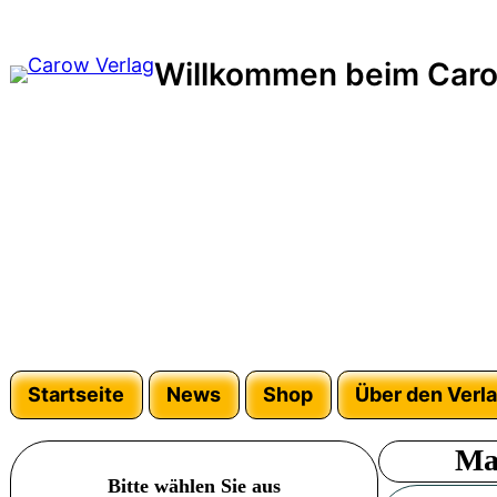
Zum
Inhalt
Willkommen beim Caro
springen
Startseite
News
Shop
Über den Verl
Ma
Bitte wählen Sie aus