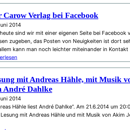
W
e
o
B
r Carow Verlag bei Facebook
l
u
Juni 2014
k
c
 heute sind wir mit einer eigenen Seite bei Facebook 
e
h
en zugeben, das Posten von Neuigkeiten ist dort seh
n
B
allem kann man noch leichter miteinander in Konta
k
e
:
erlesen
r
r
D
a
l
e
t
i
sung mit Andreas Hähle, mit Musik v
r
z
n
n André Dahlke
C
e
a
r
Juni 2014
r
-
reas Hähle liest André Dahlke”. Am 21.6.2014 um 20:0
o
Q
 Lesung mit Andreas Hähle und mit Musik von Akim J
w
u