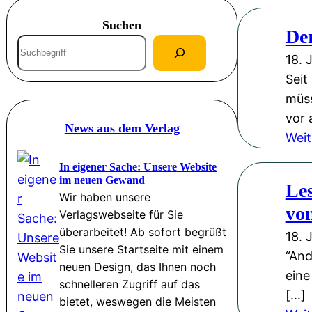
Suchen
De
S
18. 
u
Seit
c
müss
h
vor 
e
News aus dem Verlag
Weit
n
In eigener Sache: Unsere Website
im neuen Gewand
Le
Wir haben unsere
vo
Verlagswebseite für Sie
überarbeitet! Ab sofort begrüßt
18. 
Sie unsere Startseite mit einem
“And
neuen Design, das Ihnen noch
eine
schnelleren Zugriff auf das
[…]
bietet, weswegen die Meisten