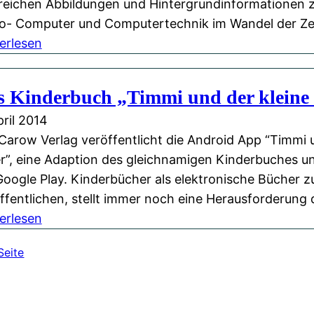
k
s
S
t
reichen Abbildungen und Hintergrundinformationen
H
e
s
o- Computer und Computertechnik im Wandel der Ze
ä
i
p
:
erlesen
h
t
i
N
l
e
e
e
s Kinderbuch „Timmi und der kleine
e
l
u
,
pril 2014
„
a
m
Carow Verlag veröffentlicht die Android App “Timmi u
C
u
i
r”, eine Adaption des gleichnamigen Kinderbuches un
l
f
t
Google Play. Kinderbücher als elektronische Bücher z
a
l
M
ffentlichen, stellt immer noch eine Herausforderung 
s
a
:
u
erlesen
s
g
D
s
i
e
Seite
a
i
c
d
s
k
M
e
K
v
a
s