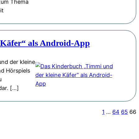
 zum Thema
it
 Käfer“ als Android-App
nd der kleine
d Hörspiels
u
dar. […]
1
…
64
65
66