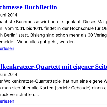
chmesse BuchBerlin
Juni 2014
nächste Buchmesse wird bereits geplant. Dieses Mal 
in. Vom 15.11. bis 16.11. findet in der Hochschule für 
h Berlin” statt. Bislang sind schon mehr als 60 Verla
meldet. Wenn alles gut geht, werden…
:
erlesen
B
u
kenkratzer-Quartett mit eigener Seit
c
Juni 2014
h
r Wolkenkratzer-Quartettspiel hat nun eine eigene W
m
 man sich über alle Karten (sprich: Gebäude) einen e
e
ruck verschaffen….
s
:
erlesen
s