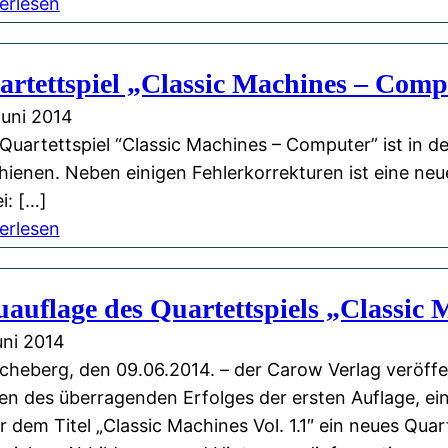
V
:
a
erlesen
e
L
r
r
e
t
rtettspiel „Classic Machines – Comp
l
s
e
a
u
t
Juni 2014
g
n
t
Quartettspiel “Classic Machines – Computer” ist in der
b
g
m
hienen. Neben einigen Fehlerkorrekturen ist eine neu
e
m
i
i: […]
i
i
t
:
erlesen
F
t
e
Q
a
A
i
u
auflage des Quartettspiels „Classic 
c
n
g
a
e
d
e
r
uni 2014
b
r
n
t
heberg, den 09.06.2014. – der Carow Verlag veröffe
o
e
e
e
n des überragenden Erfolges der ersten Auflage, ei
o
a
r
t
r dem Titel „Classic Machines Vol. 1.1″ ein neues Quar