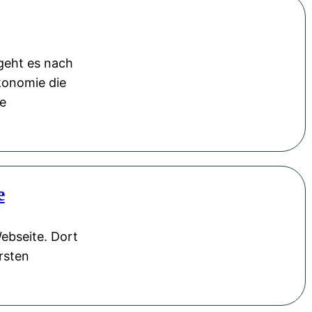
geht es nach
Ökonomie die
ge
e
ebseite. Dort
rsten