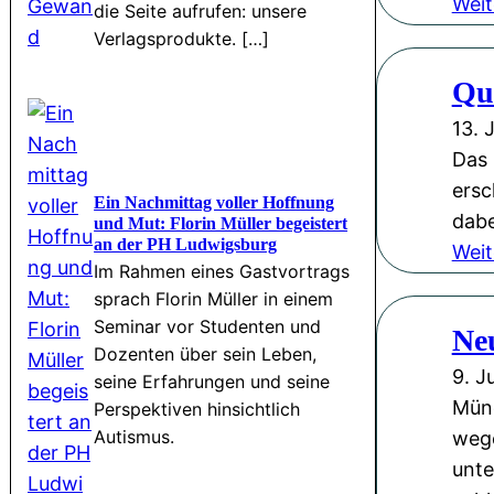
Weit
die Seite aufrufen: unsere
Verlagsprodukte. […]
Qua
13. 
Das 
ersc
Ein Nachmittag voller Hoffnung
dabe
und Mut: Florin Müller begeistert
an der PH Ludwigsburg
Weit
Im Rahmen eines Gastvortrags
sprach Florin Müller in einem
Seminar vor Studenten und
Neu
Dozenten über sein Leben,
9. J
seine Erfahrungen und seine
Münc
Perspektiven hinsichtlich
Autismus.
wege
unte