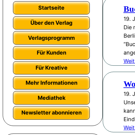
Bu
Startseite
19. 
Über den Verlag
Die 
Berl
Verlagsprogramm
“Buc
ange
Für Kunden
Weit
Für Kreative
Wol
Mehr Informationen
19. 
Mediathek
Unse
kann
Newsletter abonnieren
Eind
Weit