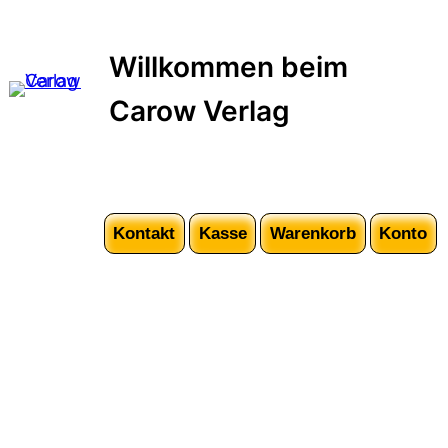
Zum
Inhalt
Willkommen beim
springen
Carow Verlag
Kontakt
Kasse
Warenkorb
Konto