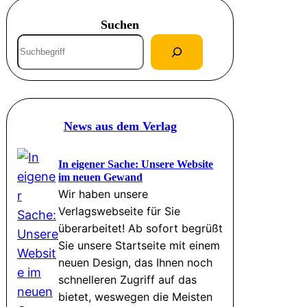
Suchen
S
u
c
h
e
News aus dem Verlag
n
In eigener Sache: Unsere Website
im neuen Gewand
Wir haben unsere
Verlagswebseite für Sie
überarbeitet! Ab sofort begrüßt
Sie unsere Startseite mit einem
neuen Design, das Ihnen noch
schnelleren Zugriff auf das
bietet, weswegen die Meisten