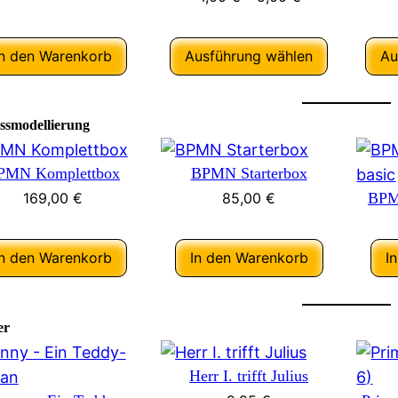
In den Warenkorb
Ausführung wählen
Au
ssmodellierung
PMN Komplettbox
BPMN Starterbox
169,00
€
85,00
€
BPMN
In den Warenkorb
In den Warenkorb
I
er
Herr I. trifft Julius