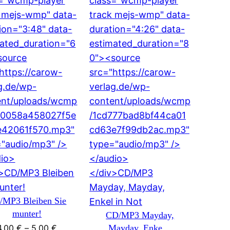
/MP3 Bleiben Sie
munter!
CD/MP3 Mayday,
4,00
€
–
5,00
€
Mayday, Enke…