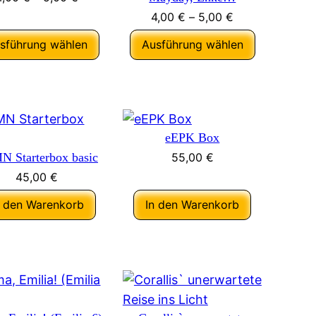
4,00
€
–
5,00
€
sführung wählen
Ausführung wählen
eEPK Box
 Starterbox basic
55,00
€
45,00
€
n den Warenkorb
In den Warenkorb