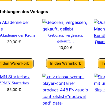
ehlungen des Verlages
 Akademie der Krone
Geboren, vergessen,
gekauft…
20,00
€
Quart
10,00
€
In den Warenkorb
In den Warenkorb
I
BPMN Starterbox
85,00
€
Sing 