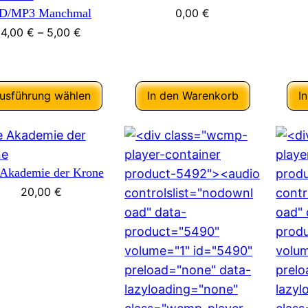
D/MP3 Manchmal
0,00
€
4,00
€
–
5,00
€
usführung wählen
In den Warenkorb
I
 Akademie der Krone
20,00
€