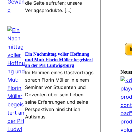
die Seite aufrufen: unsere
Verlagsprodukte. […]
Ein Nachmittag voller Hoffnung
und Mut: Florin Müller begeistert
an der PH Ludwigsburg
Neue
Im Rahmen eines Gastvortrags
sprach Florin Müller in einem
Seminar vor Studenten und
Dozenten über sein Leben,
seine Erfahrungen und seine
Perspektiven hinsichtlich
Autismus.