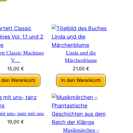
ett Classic Machines
Linda und die
V…
Märchenblume
15,00
€
21,00
€
n den Warenkorb
In den Warenkorb
mit uns- tanz mit uns
19,00
€
Musikmärchen –