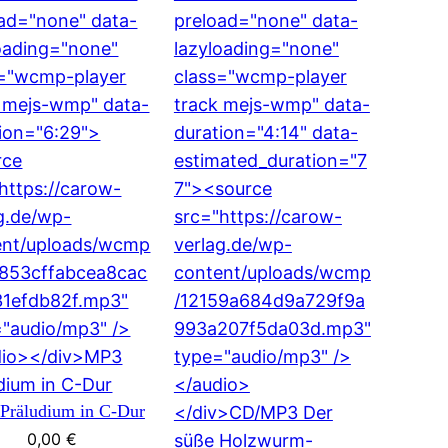
Präludium in C-Dur
0,00
€