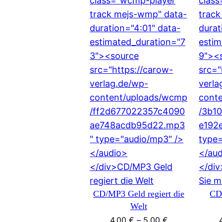
CD/MP3 Geld regiert die
CD
Welt
4,00
€
–
5,00
€