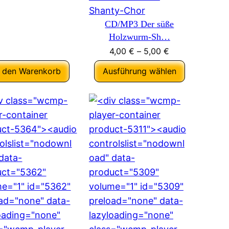
CD/MP3 Der süße
Holzwurm-Sh…
4,00
€
–
5,00
€
n den Warenkorb
Ausführung wählen