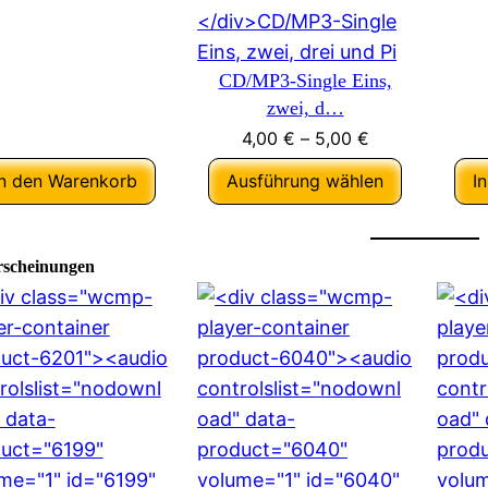
CD/MP3-Single Eins,
zwei, d…
4,00
€
–
5,00
€
In den Warenkorb
Ausführung wählen
I
rscheinungen