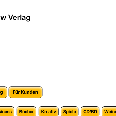
w Verlag
ag
Für Kunden
iness
Bücher
Kreativ
Spiele
CD/BD
Weite