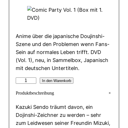
Anime über die japanische Doujinshi-
Szene und den Problemen wenn Fans-
Sein auf normales Leben trifft. DVD
(Vol. 1), neu, in Sammelbox, Japanisch
mit deutschen Untertiteln.
C
In den Warenkorb
o
+
Produktbeschreibung
m
i
Kazuki Sendo träumt davon, ein
c
Dojinshi-Zeichner zu werden – sehr
P
zum Leidwesen seiner Freundin Mizuki,