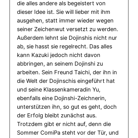
a
die alles andere als begeistert von
r
dieser Idee ist. Sie will lieber mit ihm
t
ausgehen, statt immer wieder wegen
y
seiner Zeichenwut versetzt zu werden.
V
Außerdem lehnt sie Dojinshis nicht nur
o
ab, sie hasst sie regelrecht. Das alles
l
kann Kazuki jedoch nicht davon
.
abbringen, an seinem Dojinshi zu
1
arbeiten. Sein Freund Taichi, der ihn in
(
die Welt der Dojinschis eingeführt hat
B
und seine Klassenkameradin Yu,
o
ebenfalls eine Dojinshi-Zeichnerin,
x
unterstützen ihn, so gut es geht, doch
m
der Erfolg bleibt zunächst aus.
i
Trotzdem gibt er nicht auf, denn die
t
Sommer ComiPa steht vor der Tür, und