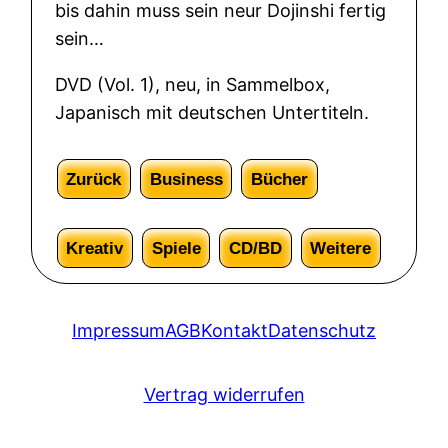
1
bis dahin muss sein neur Dojinshi fertig
.
sein…
D
DVD (Vol. 1), neu, in Sammelbox,
V
Japanisch mit deutschen Untertiteln.
D
)
M
Zurück
Business
Bücher
e
n
Kreativ
Spiele
CD/BD
Weitere
g
e
Impressum
AGB
Kontakt
Datenschutz
Vertrag widerrufen