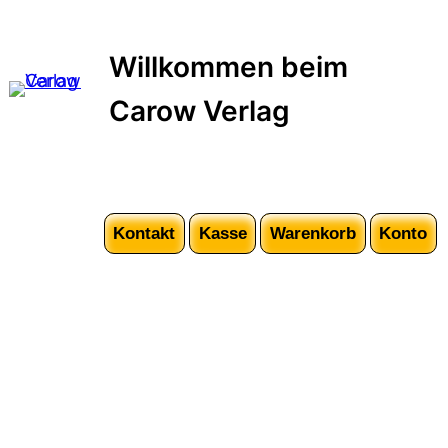
Zum
Inhalt
Willkommen beim
springen
Carow Verlag
Kontakt
Kasse
Warenkorb
Konto