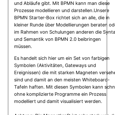
und Abläufe gibt. Mit BPMN kann man diese
a
Prozesse modellieren und darstellen.Unsere
r
BPMN Starter-Box richtet sich an alle, die in
t
kleiner Runde über Modellierungen beraten od
e
im Rahmen von Schulungen anderen die Synt
r
und Semantik von BPMN 2.0 beibringen
b
müssen.
o
x
Es handelt sich hier um ein Set von farbigen
M
Symbolen (Aktivitäten, Gateways und
e
Ereignissen) die mit starken Magneten verseh
n
sind und damit an den meisten Whiteboard-
g
Tafeln haften. Mit diesen Symbolen kann schn
e
ohne komplizierte Programme ein Prozess
modelliert und damit visualisiert werden.