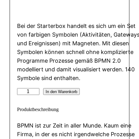
Bei der Starterbox handelt es sich um ein Set
von farbigen Symbolen (Aktivitäten, Gateway
und Ereignissen) mit Magneten. Mit diesen
Symbolen können schnell ohne komplizierte
Programme Prozesse gemäß BPMN 2.0
modelliert und damit visualisiert werden. 140
Symbole sind enthalten.
B
In den Warenkorb
P
M
Produktbeschreibung
N
BPMN ist zur Zeit in aller Munde. Kaum eine
S
Firma, in der es nicht irgendwelche Prozesse
t