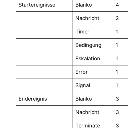
Startereignisse
Blanko
4
Nachricht
2
Timer
1
Bedingung
1
Eskalation
1
Error
1
Signal
1
Endereignis
Blanko
3
Nachricht
3
Terminate
3