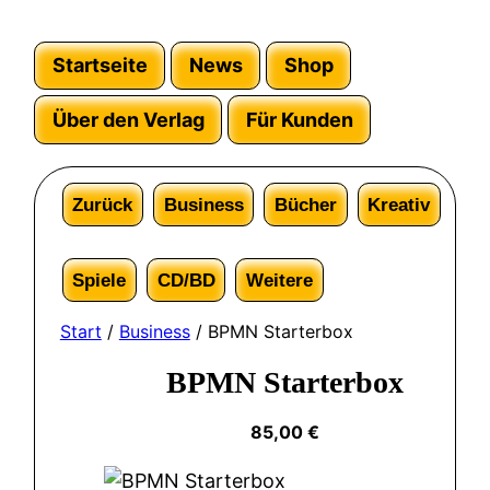
Startseite
News
Shop
Über den Verlag
Für Kunden
Zurück
Business
Bücher
Kreativ
Spiele
CD/BD
Weitere
Start
/
Business
/ BPMN Starterbox
BPMN Starterbox
85,00
€