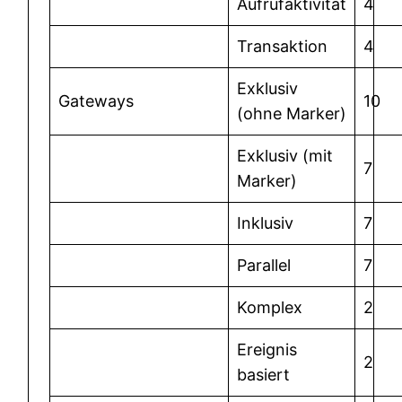
Aufrufaktivität
4
Transaktion
4
Exklusiv
Gateways
10
(ohne Marker)
Exklusiv (mit
7
Marker)
Inklusiv
7
Parallel
7
Komplex
2
Ereignis
2
basiert