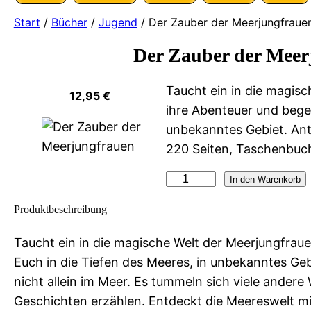
Start
/
Bücher
/
Jugend
/ Der Zauber der Meerjungfraue
Der Zauber der Meer
Taucht ein in die magisc
12,95
€
ihre Abenteuer und begeb
unbekanntes Gebiet. Ant
220 Seiten, Taschenbuc
D
In den Warenkorb
e
Produktbeschreibung
r
Z
Taucht ein in die magische Welt der Meerjungfraue
a
Euch in die Tiefen des Meeres, in unbekanntes Ge
u
nicht allein im Meer. Es tummeln sich viele andere 
b
Geschichten erzählen. Entdeckt die Meereswelt mit a