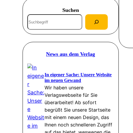
Suchen
S
u
c
h
e
News aus dem Verlag
n
In eigener Sache: Unsere Website
im neuen Gewand
Wir haben unsere
Verlagswebseite für Sie
überarbeitet! Ab sofort
begrüßt Sie unsere Startseite
mit einem neuen Design, das
Ihnen noch schnelleren Zugriff
auf das bietet, weswegen die