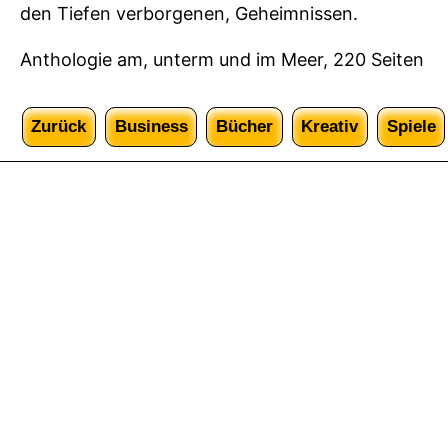
e
den Tiefen verborgenen, Geheimnissen.
r
Anthologie am, unterm und im Meer, 220 Seiten
d
e
r
Zurück
Business
Bücher
Kreativ
Spiele
M
e
e
r
j
u
n
g
f
r
a