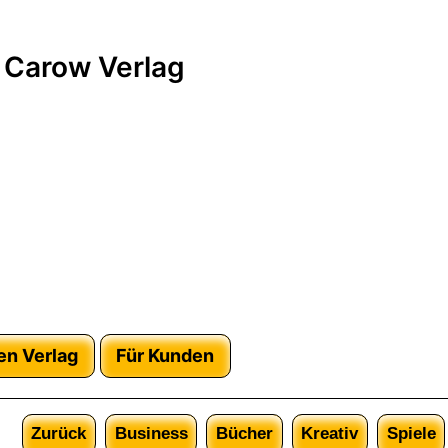
 Carow Verlag
en Verlag
Für Kunden
Zurück
Business
Bücher
Kreativ
Spiele