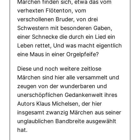
Märchen finden sich, etwa das vom
d
verhexten Flötenton, vom
e
verschollenen Bruder, von drei
m
Schwestern mit besonderen Gaben,
R
einer Schnecke die durch ein Lied ein
e
Leben rettet, Und was macht eigentlich
i
eine Maus in einer Orgelpfeife?
c
Diese und noch weitere zeitlose
h
Märchen sind hier alle versammelt und
d
zeugen von der wunderbaren und
e
unerschöpflichen Gedankenwelt ihres
r
Autors Klaus Michelsen, der hier
K
insgesamt zwanzig Märchen aus seiner
l
unglaublichen Bandbreite ausgewählt
ä
hat.
n
g