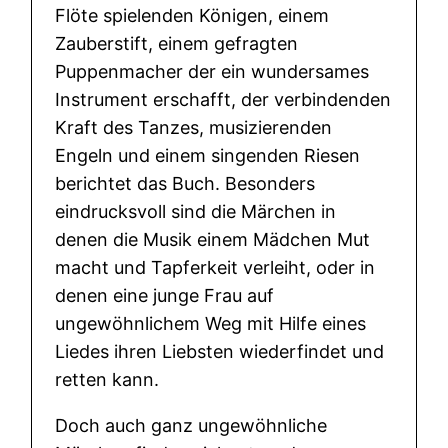
Flöte spielenden Königen, einem
h
Zauberstift, einem gefragten
e
Puppenmacher der ein wundersames
G
Instrument erschafft, der verbindenden
e
Kraft des Tanzes, musizierenden
s
Engeln und einem singenden Riesen
c
berichtet das Buch. Besonders
h
eindrucksvoll sind die Märchen in
i
denen die Musik einem Mädchen Mut
c
macht und Tapferkeit verleiht, oder in
h
denen eine junge Frau auf
t
ungewöhnlichem Weg mit Hilfe eines
e
Liedes ihren Liebsten wiederfindet und
n
retten kann.
a
u
Doch auch ganz ungewöhnliche
s