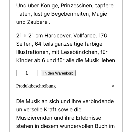
Und über Könige, Prinzessinen, tapfere
Taten, lustige Begebenheiten, Magie
und Zauberei.
21 x 21 cm Hardcover, Vollfarbe, 176
Seiten, 64 teils ganzseitige farbige
Illustrationen, mit Lesebändchen, für
Kinder ab 6 und für alle die Musik lieben
M
In den Warenkorb
u
+
Produktbeschreibung
s
i
Die Musik an sich und ihre verbindende
k
universelle Kraft sowie die
m
Musizierenden und ihre Erlebnisse
ä
stehen in diesem wundervollen Buch im
r