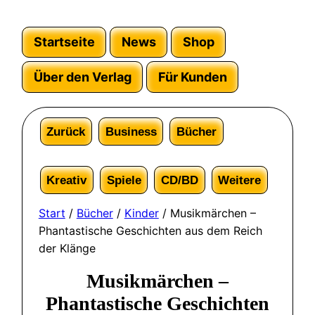
Startseite
News
Shop
Über den Verlag
Für Kunden
Zurück
Business
Bücher
Kreativ
Spiele
CD/BD
Weitere
Start
/
Bücher
/
Kinder
/ Musikmärchen –
Phantastische Geschichten aus dem Reich
der Klänge
Musikmärchen –
Phantastische Geschichten