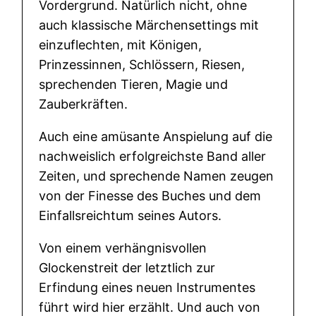
Vordergrund. Natürlich nicht, ohne
c
auch klassische Märchensettings mit
h
einzuflechten, mit Königen,
e
Prinzessinnen, Schlössern, Riesen,
n
sprechenden Tieren, Magie und
–
Zauberkräften.
P
Auch eine amüsante Anspielung auf die
h
nachweislich erfolgreichste Band aller
a
Zeiten, und sprechende Namen zeugen
n
von der Finesse des Buches und dem
t
Einfallsreichtum seines Autors.
a
s
Von einem verhängnisvollen
t
Glockenstreit der letztlich zur
i
Erfindung eines neuen Instrumentes
s
führt wird hier erzählt. Und auch von
c