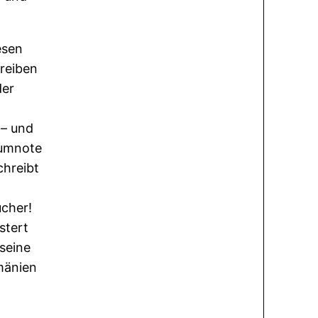
esen
reiben
der
 – und
aumnote
chreibt
ücher!
stert
seine
mänien