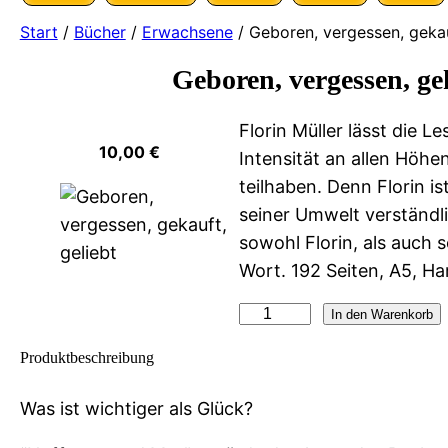
Start
/
Bücher
/
Erwachsene
/ Geboren, vergessen, gekau
Geboren, vergessen, gek
Florin Müller lässt die L
10,00
€
Intensität an allen Höhe
teilhaben. Denn Florin is
seiner Umwelt verständ
sowohl Florin, als auch 
Wort. 192 Seiten, A5, H
G
In den Warenkorb
e
Produktbeschreibung
b
o
Was ist wichtiger als Glück?
r