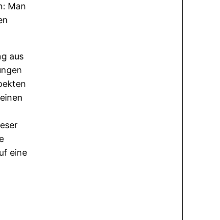
n: Man
en
ng aus
rungen
spekten
 einen
ieser
e
uf eine