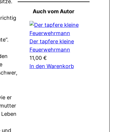
itze.
Auch vom Autor
richtig
te”.
Der tapfere kleine
Feuerwehrmann
den
11,00
€
e
In den Warenkorb
schwer,
ie er
vmutter
n Leben
– und