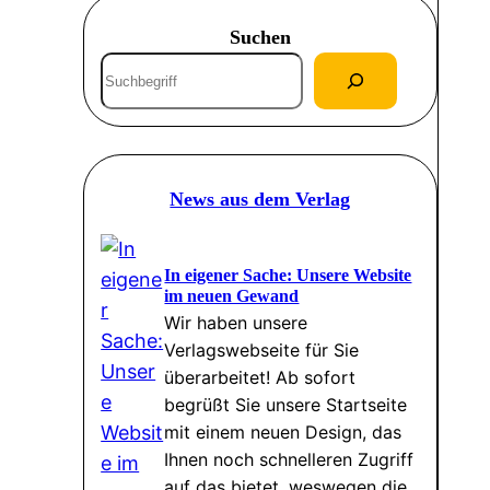
Suchen
S
u
c
h
e
News aus dem Verlag
n
In eigener Sache: Unsere Website
im neuen Gewand
Wir haben unsere
Verlagswebseite für Sie
überarbeitet! Ab sofort
begrüßt Sie unsere Startseite
mit einem neuen Design, das
Ihnen noch schnelleren Zugriff
auf das bietet, weswegen die