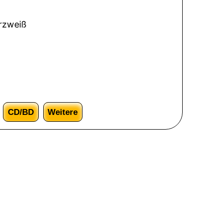
arzweiß
CD/BD
Weitere