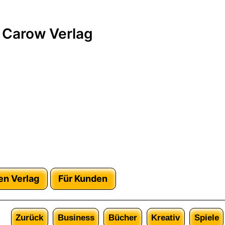
 Carow Verlag
en Verlag
Für Kunden
Zurück
Business
Bücher
Kreativ
Spiele