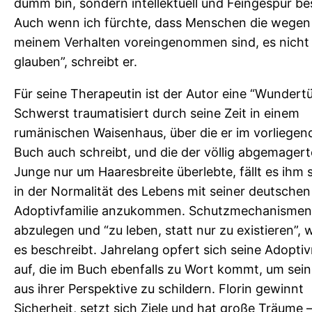
dumm bin, sondern intellektuell und Feingespür bes
a
Auch wenn ich fürchte, dass Menschen die wegen
u
meinem Verhalten voreingenommen sind, es nicht 
f
glauben”, schreibt er.
t
,
Für seine Therapeutin ist der Autor eine “Wundertü
g
Schwerst traumatisiert durch seine Zeit in einem
e
rumänischen Waisenhaus, über die er im vorliegen
l
Buch auch schreibt, und die der völlig abgemagert
i
Junge nur um Haaresbreite überlebte, fällt es ihm 
e
in der Normalität des Lebens mit seiner deutschen
b
Adoptivfamilie anzukommen. Schutzmechanismen
t
abzulegen und “zu leben, statt nur zu existieren”, w
M
es beschreibt. Jahrelang opfert sich seine Adopti
e
auf, die im Buch ebenfalls zu Wort kommt, um sei
n
aus ihrer Perspektive zu schildern. Florin gewinnt
g
Sicherheit, setzt sich Ziele und hat große Träume 