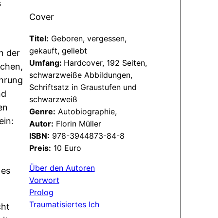
s
Cover
Titel:
Geboren, vergessen,
n
gekauft, geliebt
n der
Umfang:
Hardcover, 192 Seiten,
schen,
schwarzweiße Abbildungen,
ahrung
Schriftsatz in Graustufen und
nd
schwarzweiß
en
Genre:
Autobiographie,
ein:
Autor:
Florin Müller
ISBN:
978-3944873-84-8
Preis:
10 Euro
Über den Autoren
 es
Vorwort
Prolog
Traumatisiertes Ich
cht