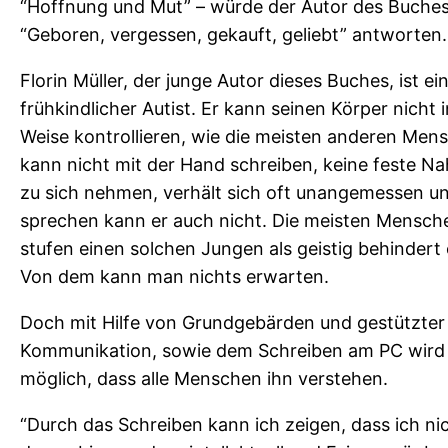
“Hoffnung und Mut” – würde der Autor des Buche
e
“Geboren, vergessen, gekauft, geliebt” antworten.
n
,
Florin Müller, der junge Autor dieses Buches, ist ei
v
frühkindlicher Autist. Er kann seinen Körper nicht i
e
Weise kontrollieren, wie die meisten anderen Men
r
kann nicht mit der Hand schreiben, keine feste N
g
zu sich nehmen, verhält sich oft unangemessen u
e
sprechen kann er auch nicht. Die meisten Mensch
s
stufen einen solchen Jungen als geistig behindert 
s
Von dem kann man nichts erwarten.
e
n
Doch mit Hilfe von Grundgebärden und gestützter
,
Kommunikation, sowie dem Schreiben am PC wird
g
möglich, dass alle Menschen ihn verstehen.
e
“Durch das Schreiben kann ich zeigen, dass ich ni
k