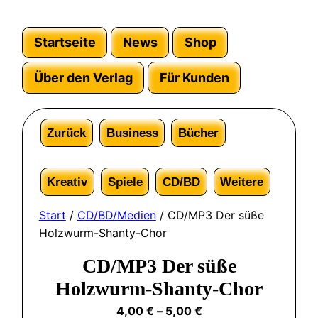
Startseite
News
Shop
Über den Verlag
Für Kunden
Zurück
Business
Bücher
Kreativ
Spiele
CD/BD
Weitere
Start
/
CD/BD/Medien
/ CD/MP3 Der süße
Holzwurm-Shanty-Chor
CD/MP3 Der süße
Holzwurm-Shanty-Chor
4,00
€
–
5,00
€