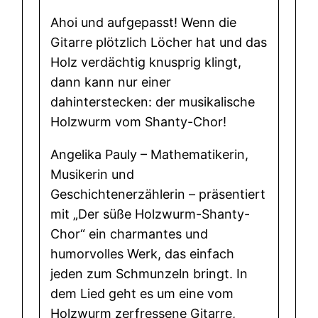
3
Ahoi und aufgepasst! Wenn die
D
Gitarre plötzlich Löcher hat und das
e
Holz verdächtig knusprig klingt,
r
dann kann nur einer
s
dahinterstecken: der musikalische
ü
Holzwurm vom Shanty-Chor!
ß
e
Angelika Pauly – Mathematikerin,
H
Musikerin und
o
Geschichtenerzählerin – präsentiert
l
mit „Der süße Holzwurm-Shanty-
z
Chor“ ein charmantes und
w
humorvolles Werk, das einfach
u
jeden zum Schmunzeln bringt. In
r
dem Lied geht es um eine vom
m
Holzwurm zerfressene Gitarre,