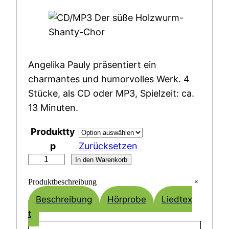
Angelika Pauly präsentiert ein
charmantes und humorvolles Werk. 4
Stücke, als CD oder MP3, Spielzeit: ca.
13 Minuten.
Produktty
p
Zurücksetzen
C
In den Warenkorb
D
+
Produktbeschreibung
/
Beschreibung
Hörprobe
Liedtex
M
t
P