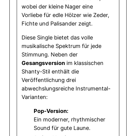
-
wobei der kleine Nager eine
S
Vorliebe für edle Hölzer wie Zeder,
h
Fichte und Palisander zeigt.
a
n
Diese Single bietet das volle
t
musikalische Spektrum für jede
y
Stimmung. Neben der
-
Gesangsversion
im klassischen
C
Shanty-Stil enthält die
h
Veröffentlichung drei
o
abwechslungsreiche Instrumental-
r
Varianten:
M
Pop-Version:
e
Ein moderner, rhythmischer
n
Sound für gute Laune.
g