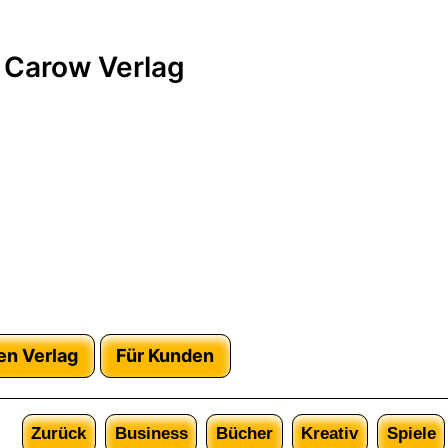
 Carow Verlag
en Verlag
Für Kunden
Zurück
Business
Bücher
Kreativ
Spiele