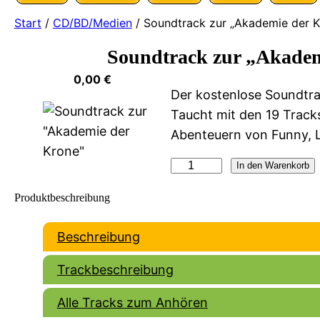
Start
/
CD/BD/Medien
/ Soundtrack zur „Akademie der K
Soundtrack zur „Akadem
0,00
€
Der kostenlose Soundtra
Taucht mit den 19 Track
Abenteuern von Funny, Li
S
In den Warenkorb
o
Produktbeschreibung
u
n
Beschreibung
d
t
Trackbeschreibung
r
Alle Tracks zum Anhören
a