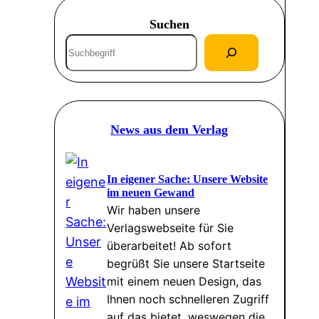
Suchen
S
u
c
h
e
News aus dem Verlag
n
In eigener Sache: Unsere Website
im neuen Gewand
Wir haben unsere
Verlagswebseite für Sie
überarbeitet! Ab sofort
begrüßt Sie unsere Startseite
mit einem neuen Design, das
Ihnen noch schnelleren Zugriff
auf das bietet, weswegen die