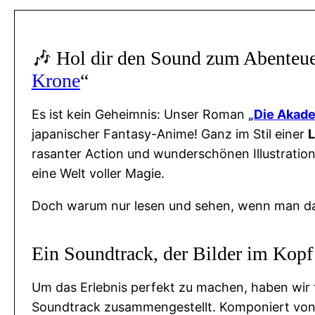
c
k
z
🎶 Hol dir den Sound zum Abenteue
u
Krone
“
r
"
Es ist kein Geheimnis: Unser Roman
„Die Akade
A
japanischer Fantasy-Anime! Ganz im Stil einer
L
k
rasanter Action und wunderschönen Illustration
a
eine Welt voller Magie.
d
e
Doch warum nur lesen und sehen, wenn man d
m
i
Ein Soundtrack, der Bilder im Kopf 
e
d
Um das Erlebnis perfekt zu machen, haben wir 
e
Soundtrack zusammengestellt. Komponiert vo