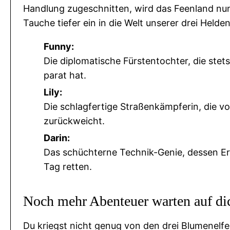
r
Handlung zugeschnitten, wird das Feenland nun
K
Tauche tiefer ein in die Welt unserer drei Helden
r
Funny:
o
Die diplomatische Fürstentochter, die stet
n
parat hat.
e
"
Lily:
M
Die schlagfertige Straßenkämpferin, die v
e
zurückweicht.
n
Darin:
g
Das schüchterne Technik-Genie, dessen E
e
Tag retten.
Noch mehr Abenteuer warten auf di
Du kriegst nicht genug von den drei Blumenelf