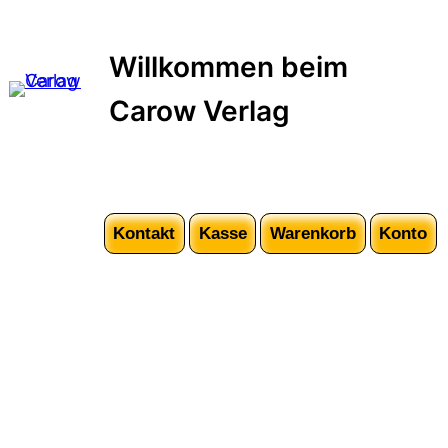
Zum
Inhalt
Willkommen beim
springen
Carow Verlag
Kontakt
Kasse
Warenkorb
Konto