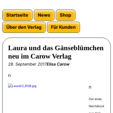
Startseite
News
Shop
Über den Verlag
Für Kunden
Laura und das Gänseblümchen
neu im Carow Verlag
28. September 2017
Elisa Carow
n
n
Der erste
Nachdruck