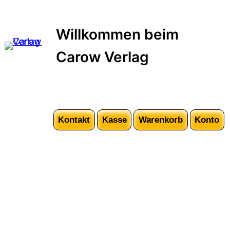
Zum
Inhalt
Willkommen beim
springen
Carow Verlag
Kontakt
Kasse
Warenkorb
Konto