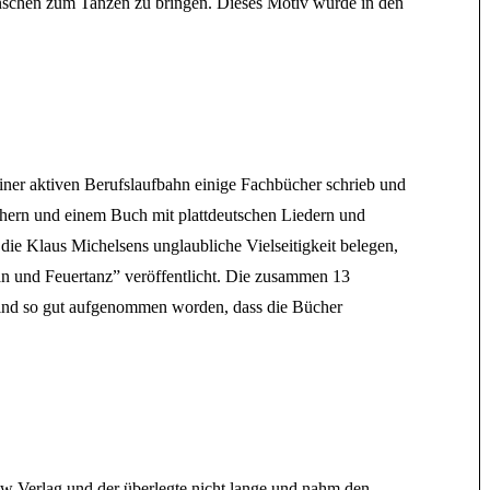
enschen zum Tanzen zu bringen. Dieses Motiv wurde in den
iner aktiven Berufslaufbahn einige Fachbücher schrieb und
chern und einem Buch mit plattdeutschen Liedern und
ie Klaus Michelsens unglaubliche Vielseitigkeit belegen,
 und Feuertanz” veröffentlicht. Die zusammen 13
 sind so gut aufgenommen worden, dass die Bücher
w Verlag und der überlegte nicht lange und nahm den