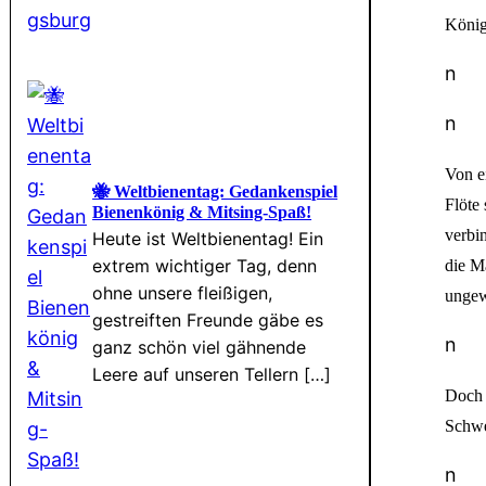
König
n
n
Von e
🐝 Weltbienentag: Gedankenspiel
Flöte
Bienenkönig & Mitsing-Spaß!
verbi
Heute ist Weltbienentag! Ein
extrem wichtiger Tag, denn
die M
ohne unsere fleißigen,
ungew
gestreiften Freunde gäbe es
n
ganz schön viel gähnende
Leere auf unseren Tellern […]
Doch 
Schwe
n