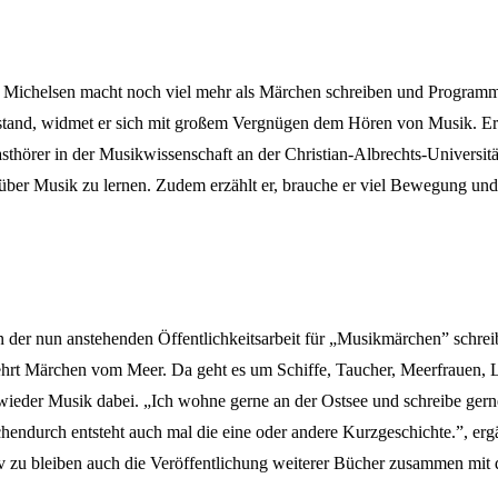
 Michelsen macht noch viel mehr als Märchen schreiben und Programme 
tand, widmet er sich mit großem Vergnügen dem Hören von Musik. Er li
asthörer in der Musikwissenschaft an der Christian-Albrechts-Universit
über Musik zu lernen. Zudem erzählt er, brauche er viel Bewegung u
 der nun anstehenden Öffentlichkeitsarbeit für „Musikmärchen” schreib
hrt Märchen vom Meer. Da geht es um Schiffe, Taucher, Meerfrauen, Leu
wieder Musik dabei. „Ich wohne gerne an der Ostsee und schreibe gerne
hendurch entsteht auch mal die eine oder andere Kurzgeschichte.”, er
iv zu bleiben auch die Veröffentlichung weiterer Bücher zusammen mi