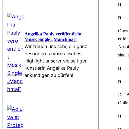
n
n
Obwoh
Angelika Pauly veröffentlicht
er fü
Musik-Single „Manchmal“
Wir freuen uns sehr, ein ganz
Anspi
besonderes musikalisches
sind, 
Highlight unserer vielseitigen
n
Künstlerin Angelika Pauly
ankündigen zu dürfen!
n
Das B
Onlin
n
n