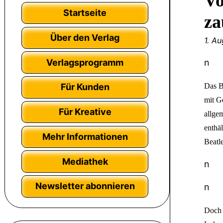
Vo
Startseite
za
Über den Verlag
1. A
Verlagsprogramm
n
Das B
Für Kunden
mit G
Für Kreative
allge
enthäl
Mehr Informationen
Beatle
Mediathek
n
Newsletter abonnieren
n
Doch 