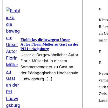
n
Klaus
Ruhes
als G
Einblicke, die bewegen: Unser
mehr 
Autor Florin Müller zu Gast an der
PH Ludwigsburg
n
Unser außergewöhnlicher Autor
Florin Müller ist in diesem
n
Sommersemester zu Gast an
der Pädagogischen Hochschule
Neben
Ludwigsburg. […]
verme
auch 
Zwisc
kreat