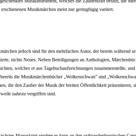
geschenktes Musikinstrument, welches die Zauberkraft besitzt, die M
r erschienenen Musikmärchen meist nur geringfügig variiert.
märchen jedoch sind für den mehrfachen Autor, der bereits während se
zierte, nichts Neues. Neben Beteiligungen an Anthologien, Märchenbü
ichten, welches er aus Tagebuchaufzeichnungen zusammenstellte, und d
r bereits die Musikmärchenbücher „Wolkenschwan” und „Wolkenschwan
en, die den Zauber der Musik der breiten Öffentlichkeit präsentieren,
rweile nahezu vergriffen sind.
nächstes Manuskript sendete er dann an den ostbrandenburgischen Caro