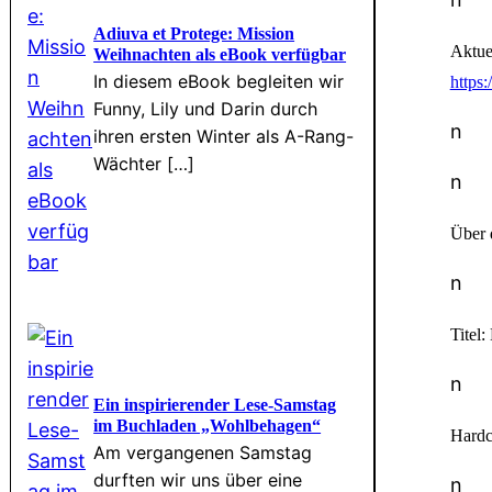
Adiuva et Protege: Mission
Aktue
Weihnachten als eBook verfügbar
In diesem eBook begleiten wir
https
Funny, Lily und Darin durch
n
ihren ersten Winter als A-Rang-
Wächter […]
n
Über 
n
Titel
n
Ein inspirierender Lese-Samstag
im Buchladen „Wohlbehagen“
Hardco
Am vergangenen Samstag
durften wir uns über eine
n