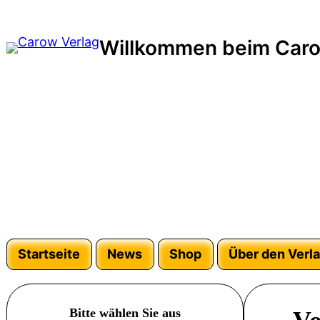
Zum
Inhalt
Willkommen beim Caro
springen
Startseite
News
Shop
Über den Verl
Bitte wählen Sie aus