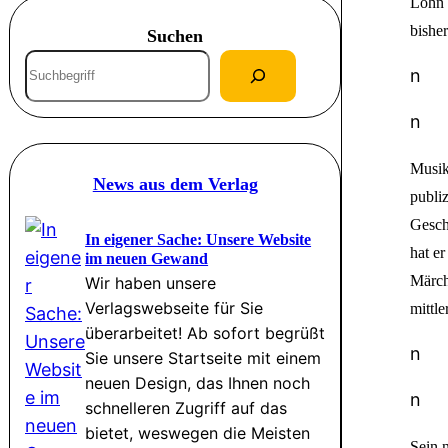
Lohn 
bishe
Suchen
S
n
u
c
n
h
Musik
e
News aus dem Verlag
publi
n
Gesch
In eigener Sache: Unsere Website
hat e
im neuen Gewand
Märch
Wir haben unsere
Verlagswebseite für Sie
mittle
überarbeitet! Ab sofort begrüßt
n
Sie unsere Startseite mit einem
neuen Design, das Ihnen noch
n
schnelleren Zugriff auf das
bietet, weswegen die Meisten
Sein 