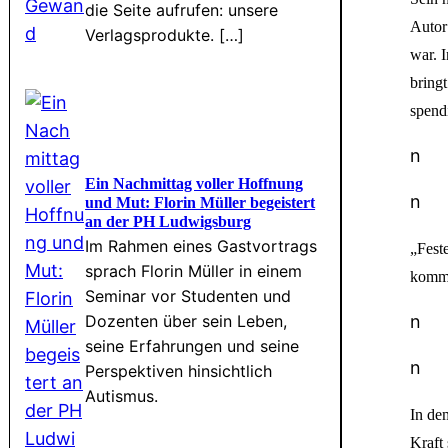
die Seite aufrufen: unsere
Autor 
Verlagsprodukte. […]
war. I
bring
spendi
n
Ein Nachmittag voller Hoffnung
n
und Mut: Florin Müller begeistert
an der PH Ludwigsburg
Im Rahmen eines Gastvortrags
„Fest
sprach Florin Müller in einem
komme
Seminar vor Studenten und
n
Dozenten über sein Leben,
seine Erfahrungen und seine
n
Perspektiven hinsichtlich
Autismus.
In dem
Kraft