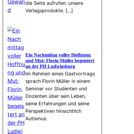
die Seite aufrufen: unsere
Verlagsprodukte. […]
Ein Nachmittag voller Hoffnung
und Mut: Florin Müller begeistert
an der PH Ludwigsburg
Im Rahmen eines Gastvortrags
sprach Florin Müller in einem
Seminar vor Studenten und
Dozenten über sein Leben,
seine Erfahrungen und seine
Perspektiven hinsichtlich
Autismus.