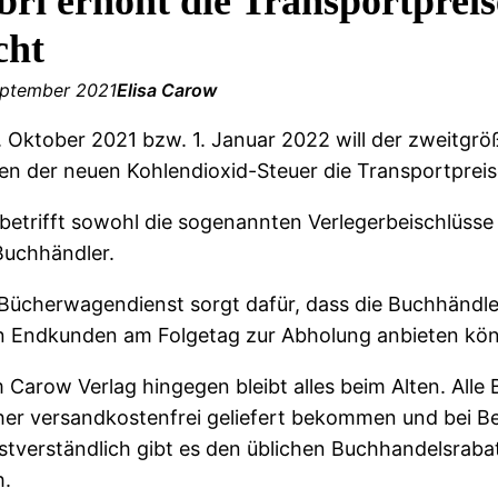
bri erhöht die Transportprei
cht
eptember 2021
Elisa Carow
. Oktober 2021 bzw. 1. Januar 2022 will der zweitgrö
n der neuen Kohlendioxid-Steuer die Transportprei
betrifft sowohl die sogenannten Verlegerbeischlüss
Buchhändler.
Bücherwagendienst sorgt dafür, dass die Buchhändler
n Endkunden am Folgetag zur Abholung anbieten kö
 Carow Verlag hingegen bleibt alles beim Alten. All
er versandkostenfrei geliefert bekommen und bei Bes
stverständlich gibt es den üblichen Buchhandelsrabat
h.