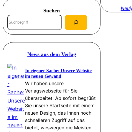
Neui
Suchen
S
u
c
h
e
News aus dem Verlag
n
In eigener Sache: Unsere Website
im neuen Gewand
Wir haben unsere
Verlagswebseite für Sie
überarbeitet! Ab sofort begrüßt
Sie unsere Startseite mit einem
neuen Design, das Ihnen noch
schnelleren Zugriff auf das
bietet, weswegen die Meisten