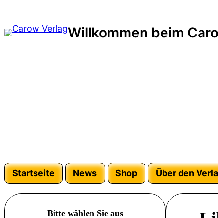
Zum
Inhalt
Willkommen beim Caro
springen
Startseite
News
Shop
Über den Verl
Bitte wählen Sie aus