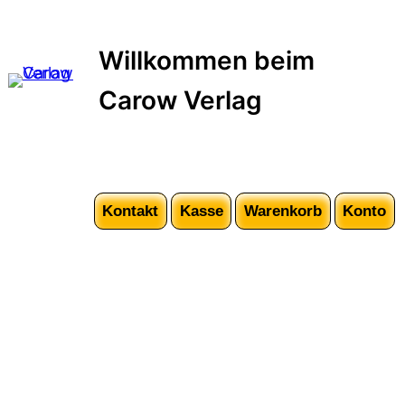
Zum
Inhalt
Willkommen beim
springen
Carow Verlag
Kontakt
Kasse
Warenkorb
Konto