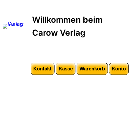
Zum
Inhalt
Willkommen beim
springen
Carow Verlag
Kontakt
Kasse
Warenkorb
Konto