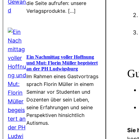
die Seite aufrufen: unsere
Verlagsprodukte. […]
Ein Nachmittag voller Hoffnung
und Mut: Florin Müller begeistert
an der PH Ludwigsburg
Gu
Im Rahmen eines Gastvortrags
sprach Florin Müller in einem
Seminar vor Studenten und
Dozenten über sein Leben,
seine Erfahrungen und seine
Perspektiven hinsichtlich
Autismus.
Sie 
kont