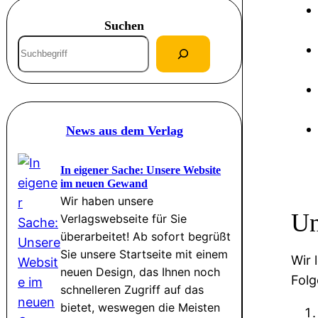
Suchen
S
u
c
h
e
News aus dem Verlag
n
In eigener Sache: Unsere Website
im neuen Gewand
Wir haben unsere
Un
Verlagswebseite für Sie
überarbeitet! Ab sofort begrüßt
Sie unsere Startseite mit einem
Wir 
neuen Design, das Ihnen noch
Folg
schnelleren Zugriff auf das
bietet, weswegen die Meisten