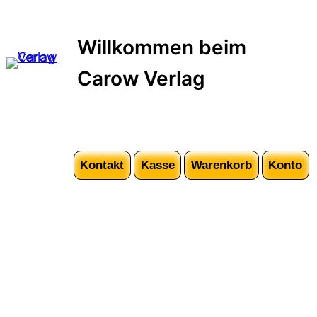
Zum
Inhalt
Willkommen beim
springen
Carow Verlag
Kontakt
Kasse
Warenkorb
Konto