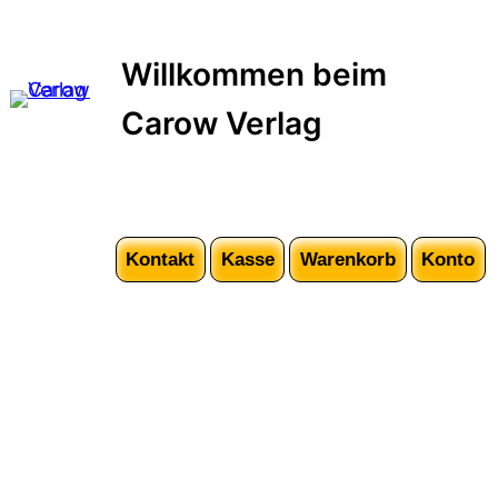
Zum
Inhalt
Willkommen beim
springen
Carow Verlag
Kontakt
Kasse
Warenkorb
Konto