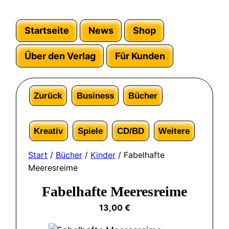
Startseite
News
Shop
Über den Verlag
Für Kunden
Zurück
Business
Bücher
Kreativ
Spiele
CD/BD
Weitere
Start
/
Bücher
/
Kinder
/ Fabelhafte
Meeresreime
Fabelhafte Meeresreime
13,00
€