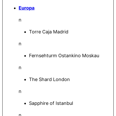
Europa
n
Torre Caja Madrid
n
Fernsehturm Ostankino Moskau
n
The Shard London
n
Sapphire of Istanbul
n