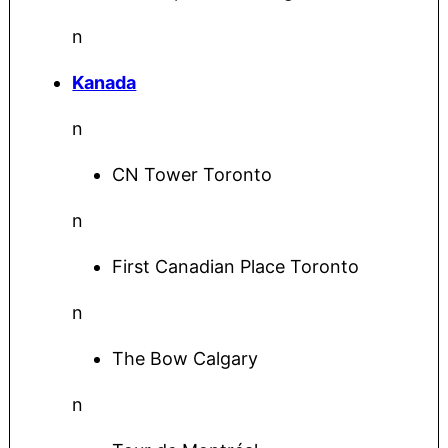
n
Kanada
n
CN Tower Toronto
n
First Canadian Place Toronto
n
The Bow Calgary
n