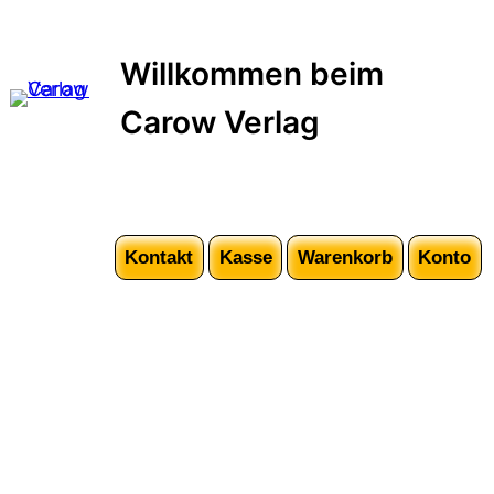
Zum
Inhalt
Willkommen beim
springen
Carow Verlag
Kontakt
Kasse
Warenkorb
Konto