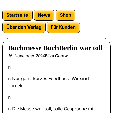
Startseite
News
Shop
Über den Verlag
Für Kunden
Buchmesse BuchBerlin war toll
16. November 2014
Elisa Carow
n
n
Nur ganz kurzes Feedback: Wir sind
zurück.
n
n
Die Messe war toll, tolle Gespräche mit