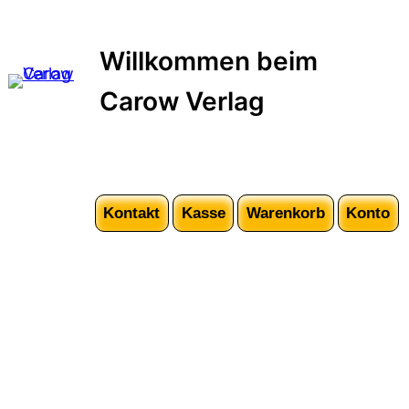
Zum
Inhalt
Willkommen beim
springen
Carow Verlag
Kontakt
Kasse
Warenkorb
Konto