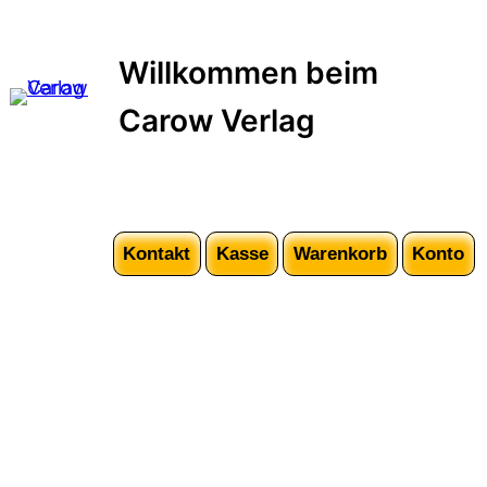
Zum
Inhalt
Willkommen beim
springen
Carow Verlag
Kontakt
Kasse
Warenkorb
Konto