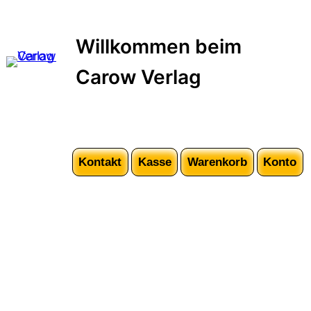
Zum
Inhalt
Willkommen beim
springen
Carow Verlag
Kontakt
Kasse
Warenkorb
Konto