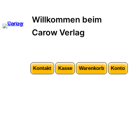
Zum
Inhalt
Willkommen beim
springen
Carow Verlag
Kontakt
Kasse
Warenkorb
Konto