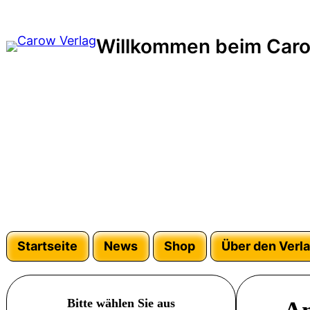
Zum
Inhalt
Willkommen beim Caro
springen
Startseite
News
Shop
Über den Verl
Bitte wählen Sie aus