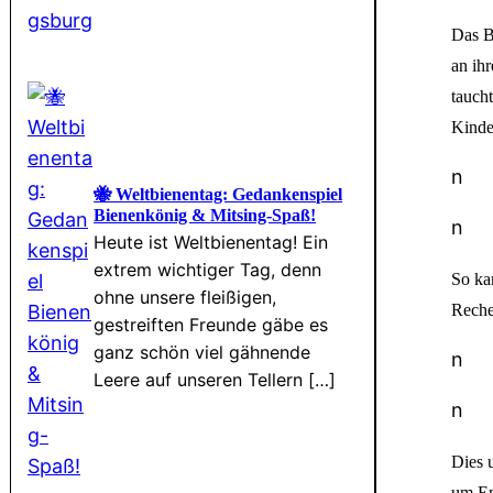
Das B
an ih
tauch
Kinder
n
🐝 Weltbienentag: Gedankenspiel
Bienenkönig & Mitsing-Spaß!
n
Heute ist Weltbienentag! Ein
extrem wichtiger Tag, denn
So ka
ohne unsere fleißigen,
Reche
gestreiften Freunde gäbe es
ganz schön viel gähnende
n
Leere auf unseren Tellern […]
n
Dies 
um Em