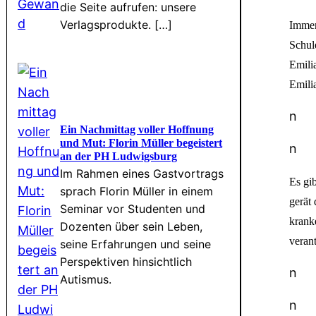
die Seite aufrufen: unsere
Verlagsprodukte. […]
Immer 
Schul
Emilia
Emili
n
Ein Nachmittag voller Hoffnung
und Mut: Florin Müller begeistert
n
an der PH Ludwigsburg
Im Rahmen eines Gastvortrags
Es gi
sprach Florin Müller in einem
gerät 
Seminar vor Studenten und
krank
Dozenten über sein Leben,
veran
seine Erfahrungen und seine
Perspektiven hinsichtlich
n
Autismus.
n