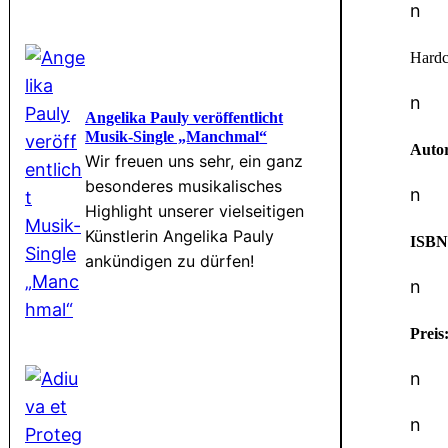
n
Hardc
n
Angelika Pauly veröffentlicht
Musik-Single „Manchmal“
Autor
Wir freuen uns sehr, ein ganz
besonderes musikalisches
n
Highlight unserer vielseitigen
Künstlerin Angelika Pauly
ISBN
ankündigen zu dürfen!
n
Preis
n
n