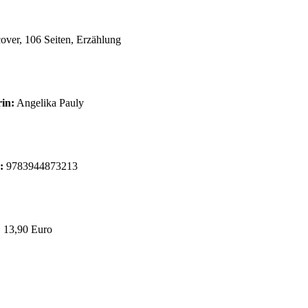
over, 106 Seiten, Erzählung
in:
Angelika Pauly
:
9783944873213
:
13,90 Euro