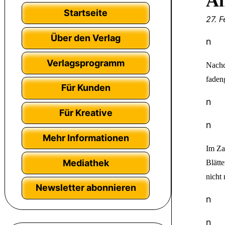
An
Startseite
27. 
Über den Verlag
n
Verlagsprogramm
Nachd
faden
Für Kunden
n
Für Kreative
n
Mehr Informationen
Im Zau
Mediathek
Blätte
nicht
Newsletter abonnieren
n
n