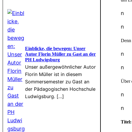
n
n
Denn e
Einblicke, die bewegen: Unser
n
Autor Florin Müller zu Gast an der
PH Ludwigsburg
Unser außergewöhnlicher Autor
n
Florin Müller ist in diesem
Über 
Sommersemester zu Gast an
der Pädagogischen Hochschule
n
Ludwigsburg. […]
n
Titel: