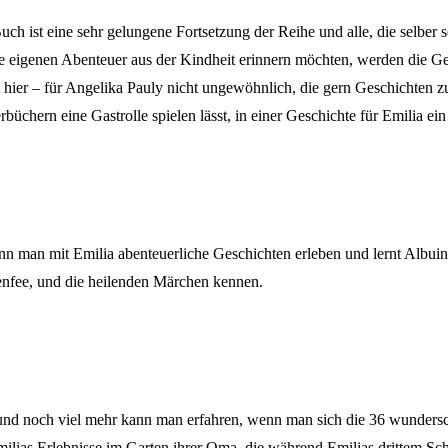
uch ist eine sehr gelungene Fortsetzung der Reihe und alle, die selber 
re eigenen Abenteuer aus der Kindheit erinnern möchten, werden die G
t hier – für Angelika Pauly nicht ungewöhnlich, die gern Geschichten
büchern eine Gastrolle spielen lässt, in einer Geschichte für Emilia ei
nn man mit Emilia abenteuerliche Geschichten erleben und lernt Albuin 
nfee, und die heilenden Märchen kennen.
und noch viel mehr kann man erfahren, wenn man sich die 36 wundersc
ilias Erlebnisse im Garten ihrer Oma, die während Emilias drittem Schu