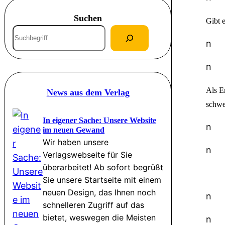
Suchen
Gibt 
S
n
u
c
n
h
e
Als Em
News aus dem Verlag
n
schwe
In eigener Sache: Unsere Website
n
im neuen Gewand
Wir haben unsere
n
Verlagswebseite für Sie
überarbeitet! Ab sofort begrüßt
Sie unsere Startseite mit einem
neuen Design, das Ihnen noch
n
schnelleren Zugriff auf das
bietet, weswegen die Meisten
n