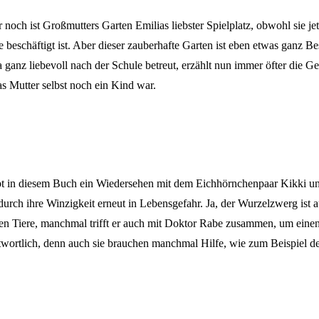
noch ist Großmutters Garten Emilias liebster Spielplatz, obwohl sie jetz
e beschäftigt ist. Aber dieser zauberhafte Garten ist eben etwas ganz
 ganz liebevoll nach der Schule betreut, erzählt nun immer öfter die Ge
as Mutter selbst noch ein Kind war.
bt in diesem Buch ein Wiedersehen mit dem Eichhörnchenpaar Kikki und
durch ihre Winzigkeit erneut in Lebensgefahr. Ja, der Wurzelzwerg ist 
en Tiere, manchmal trifft er auch mit Doktor Rabe zusammen, um einen
twortlich, denn auch sie brauchen manchmal Hilfe, wie zum Beispiel de