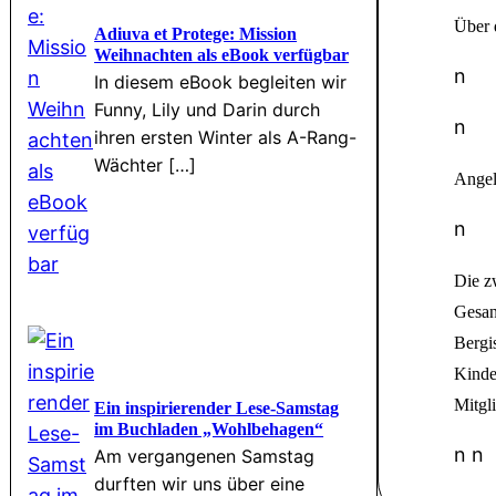
Über 
Adiuva et Protege: Mission
Weihnachten als eBook verfügbar
n
In diesem eBook begleiten wir
Funny, Lily und Darin durch
n
ihren ersten Winter als A-Rang-
Wächter […]
Angel
n
Die z
Gesan
Bergi
Kinder
Mitgli
Ein inspirierender Lese-Samstag
im Buchladen „Wohlbehagen“
n n
Am vergangenen Samstag
durften wir uns über eine