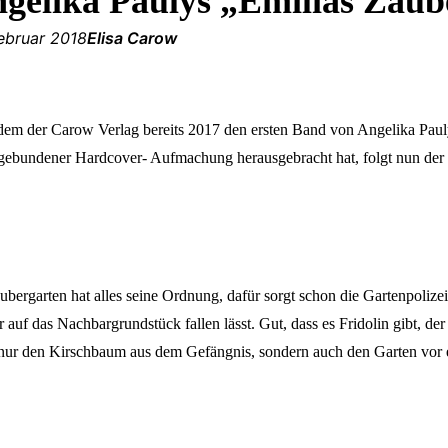
gelika Paulys „Emilias Zaub
Februar 2018
Elisa Carow
em der Carow Verlag bereits 2017 den ersten Band von Angelika Pauly
gebundener Hardcover- Aufmachung herausgebracht hat, folgt nun der d
bergarten hat alles seine Ordnung, dafür sorgt schon die Gartenpolizei
r auf das Nachbargrundstück fallen lässt. Gut, dass es Fridolin gibt, d
 nur den Kirschbaum aus dem Gefängnis, sondern auch den Garten vor 