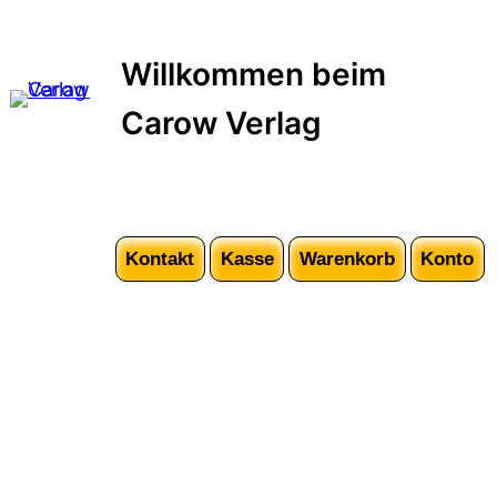
Zum
Inhalt
Willkommen beim
springen
Carow Verlag
Kontakt
Kasse
Warenkorb
Konto