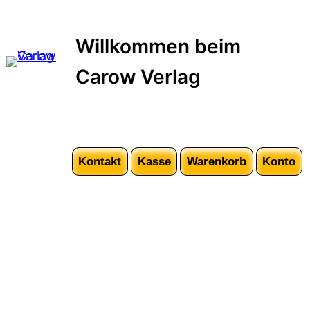
Zum
Inhalt
Willkommen beim
springen
Carow Verlag
Kontakt
Kasse
Warenkorb
Konto