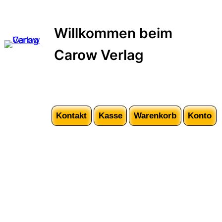
Zum
Inhalt
Willkommen beim
springen
Carow Verlag
Kontakt
Kasse
Warenkorb
Konto