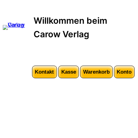
Zum
Inhalt
Willkommen beim
springen
Carow Verlag
Kontakt
Kasse
Warenkorb
Konto