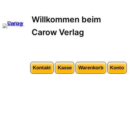
Zum
Inhalt
Willkommen beim
springen
Carow Verlag
Kontakt
Kasse
Warenkorb
Konto