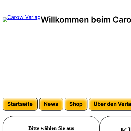
Zum
Inhalt
Willkommen beim Caro
springen
Startseite
News
Shop
Über den Verl
Bitte wählen Sie aus