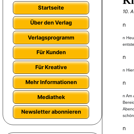
Kl
Startseite
10. 
Über den Verlag
n
Verlagsprogramm
n Heu
entst
Für Kunden
n
Für Kreative
n Hie
Mehr Informationen
n
n Am 
Mediathek
Bereic
Abend
Newsletter abonnieren
schön
n