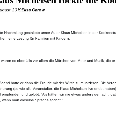
aus Michelsen rockte die Ko
August 2019
Elisa Carow
te Nachmittag gestaltete unser Autor Klaus Michelsen in der Kookenstu
ehen, eine Lesung für Familien mit Kindern.
r waren es ebenfalls vor allem die Märchen von Meer und Musik, die er 
Abend hatte er dann die Freude mit der Wirtin zu musizieren. Die Ver
herung (so wie alle Veranstalter, die Klaus Michelsen live erlebt habe
 empfunden und gelobt: “Als hätten wir nie etwas anders gemacht, da
, wenn man dieselbe Sprache spricht!”