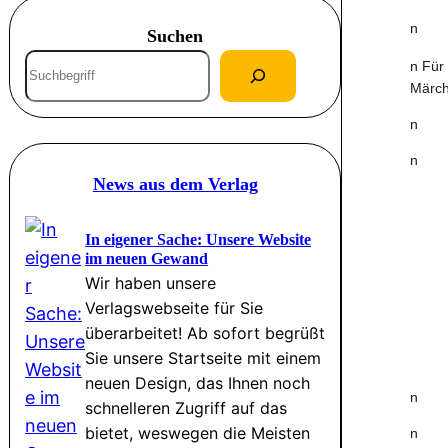
n
Suchen
S
n Für
Märch
u
c
n
h
n
e
News aus dem Verlag
n
In eigener Sache: Unsere Website
im neuen Gewand
Wir haben unsere
Verlagswebseite für Sie
überarbeitet! Ab sofort begrüßt
Sie unsere Startseite mit einem
neuen Design, das Ihnen noch
n
schnelleren Zugriff auf das
bietet, weswegen die Meisten
n