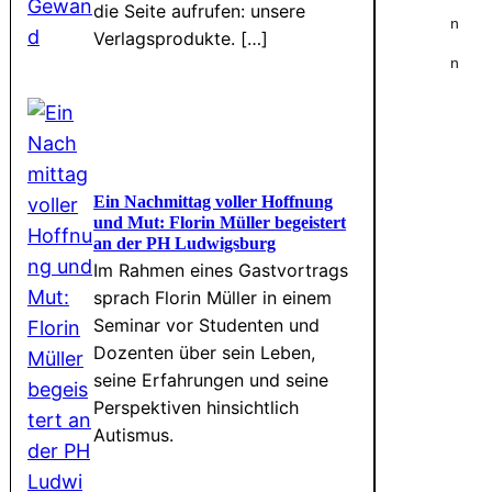
die Seite aufrufen: unsere
n
Verlagsprodukte. […]
n
Ein Nachmittag voller Hoffnung
und Mut: Florin Müller begeistert
an der PH Ludwigsburg
Im Rahmen eines Gastvortrags
sprach Florin Müller in einem
Seminar vor Studenten und
Dozenten über sein Leben,
seine Erfahrungen und seine
Perspektiven hinsichtlich
Autismus.