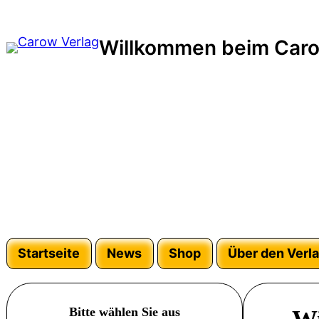
Zum
Inhalt
Willkommen beim Caro
springen
Startseite
News
Shop
Über den Verl
Bitte wählen Sie aus