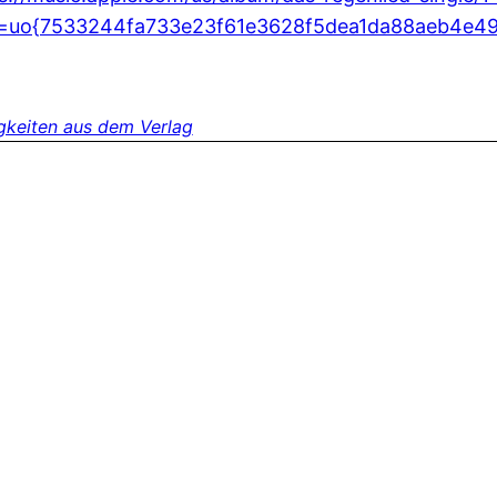
=uo{7533244fa733e23f61e3628f5dea1da88aeb4e4
gkeiten aus dem Verlag