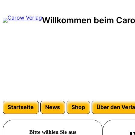
Zum
Inhalt
Willkommen beim Caro
springen
Startseite
News
Shop
Über den Verl
Bitte wählen Sie aus