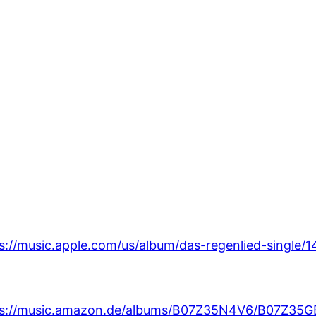
s://music.apple.com/us/album/das-regenlied-single
ps://music.amazon.de/albums/B07Z35N4V6/B07Z35G