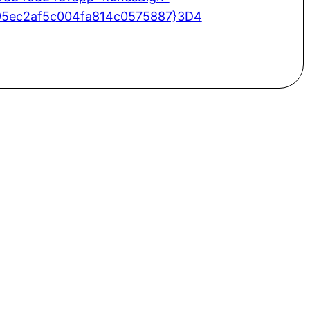
95ec2af5c004fa814c0575887}3D4