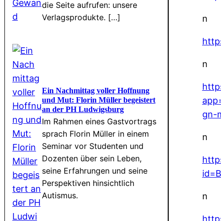
die Seite aufrufen: unsere
Verlagsprodukte. […]
n
htt
n
http
Ein Nachmittag voller Hoffnung
app
und Mut: Florin Müller begeistert
an der PH Ludwigsburg
gn-
Im Rahmen eines Gastvortrags
sprach Florin Müller in einem
n
Seminar vor Studenten und
Dozenten über sein Leben,
http
seine Erfahrungen und seine
id=
Perspektiven hinsichtlich
Autismus.
n
http