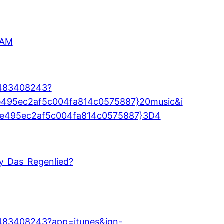
KAM
/1483408243?
e495ec2af5c004fa814c0575887}20music&i
4e495ec2af5c004fa814c0575887}3D4
ly_Das_Regenlied?
/1483408243?app=itunes&ign-