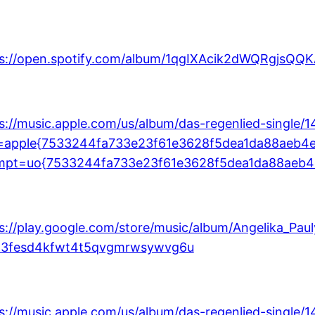
ps://open.spotify.com/album/1qgIXAcik2dWQRgjsQQ
s://music.apple.com/us/album/das-regenlied-single
=apple{7533244fa733e23f61e3628f5dea1da88aeb4
mpt=uo{7533244fa733e23f61e3628f5dea1da88aeb
s://play.google.com/store/music/album/Angelika_Pau
B3fesd4kfwt4t5qvgmrwsywvg6u
s://music.apple.com/us/album/das-regenlied-single