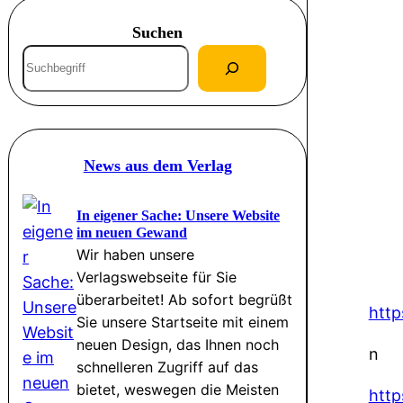
Suchen
S
u
c
h
e
News aus dem Verlag
n
In eigener Sache: Unsere Website
im neuen Gewand
Wir haben unsere
Verlagswebseite für Sie
überarbeitet! Ab sofort begrüßt
http
Sie unsere Startseite mit einem
neuen Design, das Ihnen noch
n
schnelleren Zugriff auf das
bietet, weswegen die Meisten
htt