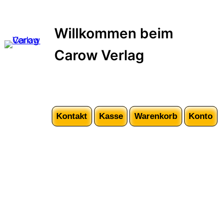
Zum
Inhalt
Willkommen beim
springen
Carow Verlag
Kontakt
Kasse
Warenkorb
Konto