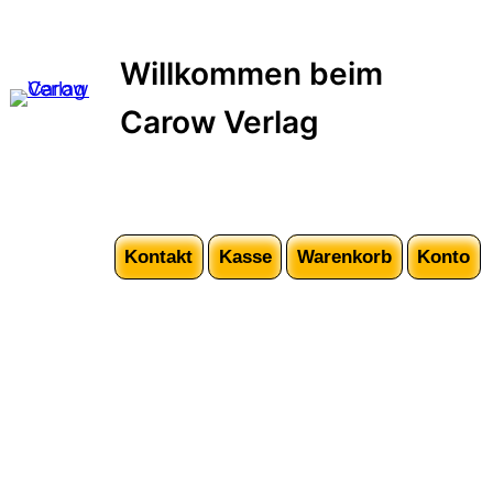
Zum
Inhalt
Willkommen beim
springen
Carow Verlag
Kontakt
Kasse
Warenkorb
Konto