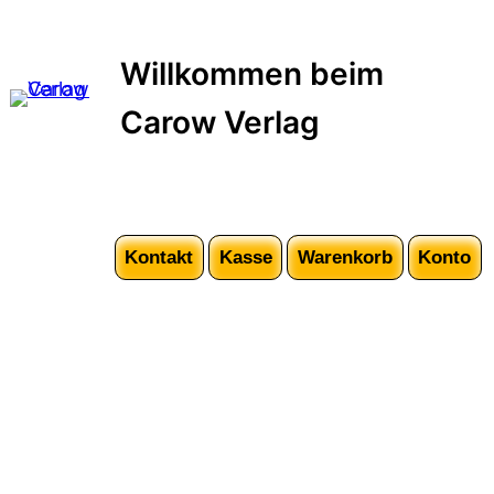
Zum
Inhalt
Willkommen beim
springen
Carow Verlag
Kontakt
Kasse
Warenkorb
Konto