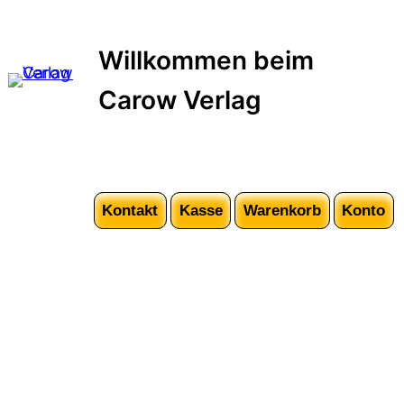
Zum
Inhalt
Willkommen beim
springen
Carow Verlag
Kontakt
Kasse
Warenkorb
Konto