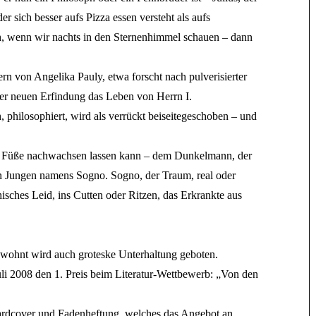
r sich besser aufs Pizza essen versteht als aufs
h, wenn wir nachts in den Sternenhimmel schauen – dann
ern von Angelika Pauly, etwa forscht nach pulverisierter
iner neuen Erfindung das Leben von Herrn I.
, philosophiert, wird als verrückt beiseitegeschoben – und
d Füße nachwachsen lassen kann – dem Dunkelmann, der
nen Jungen namens Sogno. Sogno, der Traum, real oder
isches Leid, ins Cutten oder Ritzen, das Erkrankte aus
wohnt wird auch groteske Unterhaltung geboten.
li 2008 den 1. Preis beim Literatur-Wettbewerb: „Von den
rdcover und Fadenheftung, welches das Angebot an