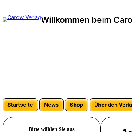
Zum
Inhalt
Willkommen beim Caro
springen
Startseite
News
Shop
Über den Verl
Bitte wählen Sie aus