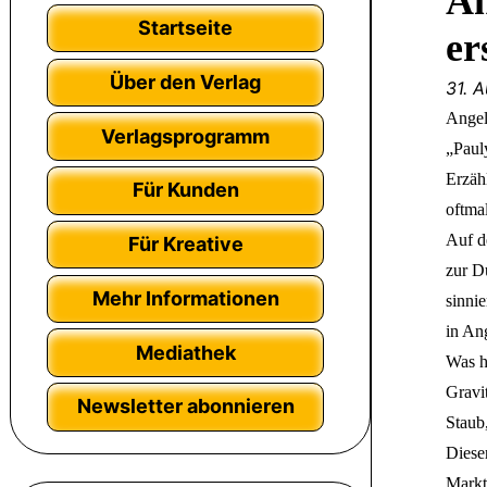
An
Startseite
er
Über den Verlag
31. 
Angel
Verlagsprogramm
„Pauly
Erzäh
Für Kunden
oftma
Auf d
Für Kreative
zur D
Mehr Informationen
sinnie
in Ang
Mediathek
Was h
Gravi
Newsletter abonnieren
Staub,
Diese
Marktp