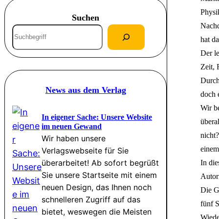
Physik
Suchen
Nachd
S
hat da
u
Der le
c
Zeit,
h
Durche
e
News aus dem Verlag
doch e
n
Wir b
In eigener Sache: Unsere Website
übera
im neuen Gewand
nicht
Wir haben unsere
einem
Verlagswebseite für Sie
überarbeitet! Ab sofort begrüßt
In di
Sie unsere Startseite mit einem
Autor
neuen Design, das Ihnen noch
Die G
schnelleren Zugriff auf das
fünf 
bietet, weswegen die Meisten
Wiede