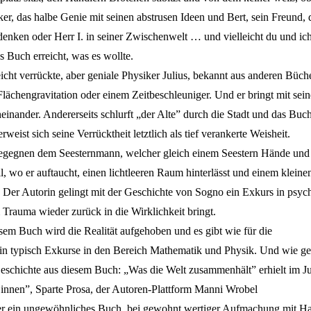
er, das halbe Genie mit seinen abstrusen Ideen und Bert, sein Freund, de
enken oder Herr I. in seiner Zwischenwelt … und vielleicht du und ic
s Buch erreicht, was es wollte.
icht verrückte, aber geniale Physiker Julius, bekannt aus anderen Büch
 Flächengravitation oder einem Zeitbeschleuniger. Und er bringt mit se
inander. Andererseits schlurft „der Alte” durch die Stadt und das Buch
rweist sich seine Verrücktheit letztlich als tief verankerte Weisheit.
egegnen dem Seesternmann, welcher gleich einem Seestern Hände un
ll, wo er auftaucht, einen lichtleeren Raum hinterlässt und einem klei
? Der Autorin gelingt mit der Geschichte von Sogno ein Exkurs in psych
 Trauma wieder zurück in die Wirklichkeit bringt.
esem Buch wird die Realität aufgehoben und es gibt wie für die
in typisch Exkurse in den Bereich Mathematik und Physik. Und wie ge
eschichte aus diesem Buch: „Was die Welt zusammenhält” erhielt im Ju
Sinnen”, Sparte Prosa, der Autoren-Plattform Manni Wrobel
r ein ungewöhnliches Buch, bei gewohnt wertiger Aufmachung mit Ha