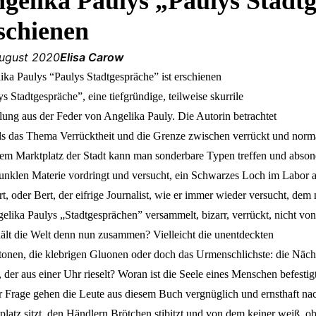
gelika Paulys „Paulys Stadtg
schienen
August 2020
Elisa Carow
ika Paulys “Paulys Stadtgespräche” ist erschienen
s Stadtgespräche”, eine tiefgründige, teilweise skurrile
lung aus der Feder von Angelika Pauly. Die Autorin betrachtet
ls das Thema Verrücktheit und die Grenze zwischen verrückt und norma
em Marktplatz der Stadt kann man sonderbare Typen treffen und absonde
unklen Materie vordringt und versucht, ein Schwarzes Loch im Labor am
rt, oder Bert, der eifrige Journalist, wie er immer wieder versucht, d
elika Paulys „Stadtgesprächen” versammelt, bizarr, verrückt, nicht von
ält die Welt denn nun zusammen? Vielleicht die unentdeckten
tonen, die klebrigen Gluonen oder doch das Urmenschlichste: die Nächst
 der aus einer Uhr rieselt? Woran ist die Seele eines Menschen befestig
r Frage gehen die Leute aus diesem Buch vergnüglich und ernsthaft nac
latz sitzt, den Händlern Brötchen stibitzt und von dem keiner weiß, ob 