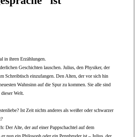
espräche“ ist
l in ihren Erzählungen.
rlichen Geschichten lauschen. Julius, den Physiker, der
 Schreibtisch einzufangen. Den Alten, der vor sich hin
em neuesten Wahnsinn auf die Spur zu kommen. Sie alle sind
 dieser Welt.
enliebe? Ist Zeit nichts anderes als weißer oder schwarzer
t?
h: Der Alte, der auf einer Pappschachtel auf dem
er nun ein Philosoph oder ein Pennbruder ist – Julius, der