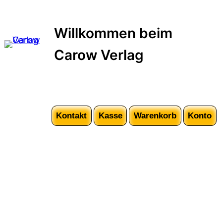
Zum
Inhalt
Willkommen beim
springen
Carow Verlag
Kontakt
Kasse
Warenkorb
Konto