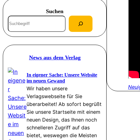
Suchen
S
u
c
h
e
News aus dem Verlag
n
In eigener Sache: Unsere Website
im neuen Gewand
Neui
Wir haben unsere
Verlagswebseite für Sie
überarbeitet! Ab sofort begrüßt
Sie unsere Startseite mit einem
neuen Design, das Ihnen noch
schnelleren Zugriff auf das
bietet, weswegen die Meisten