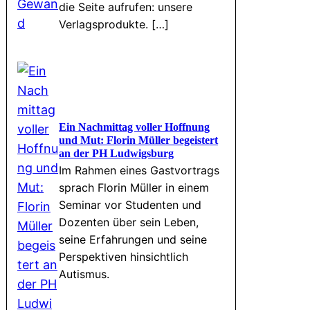
die Seite aufrufen: unsere
Verlagsprodukte. […]
Ein Nachmittag voller Hoffnung
und Mut: Florin Müller begeistert
an der PH Ludwigsburg
Im Rahmen eines Gastvortrags
sprach Florin Müller in einem
Seminar vor Studenten und
Dozenten über sein Leben,
seine Erfahrungen und seine
Perspektiven hinsichtlich
Autismus.