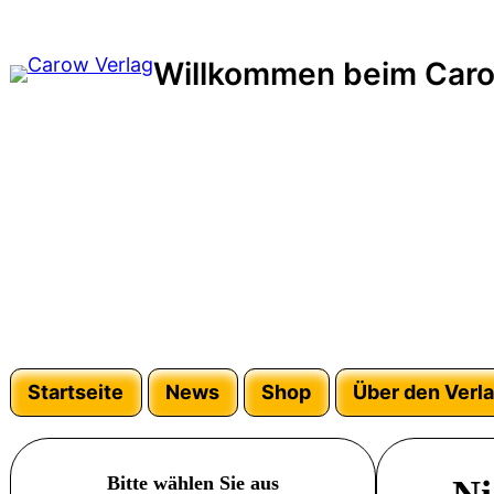
Zum
Inhalt
Willkommen beim Caro
springen
Startseite
News
Shop
Über den Verl
Bitte wählen Sie aus