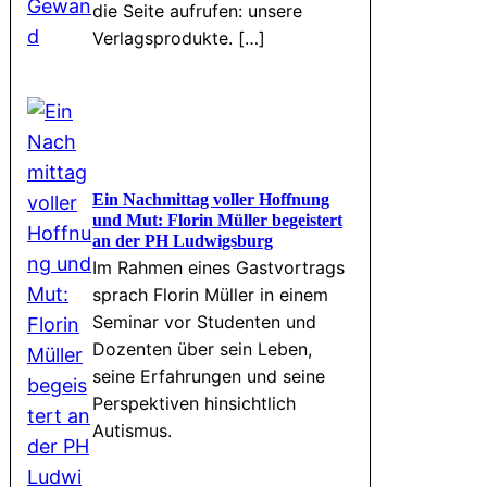
die Seite aufrufen: unsere
Verlagsprodukte. […]
Ein Nachmittag voller Hoffnung
und Mut: Florin Müller begeistert
an der PH Ludwigsburg
Im Rahmen eines Gastvortrags
sprach Florin Müller in einem
Seminar vor Studenten und
Dozenten über sein Leben,
seine Erfahrungen und seine
Perspektiven hinsichtlich
Autismus.