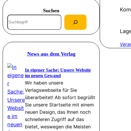
Komm
Suchen
S
u
Lage
c
h
Vera
e
News aus dem Verlag
n
In eigener Sache: Unsere Website
im neuen Gewand
Wir haben unsere
Verlagswebseite für Sie
überarbeitet! Ab sofort begrüßt
Sie unsere Startseite mit einem
neuen Design, das Ihnen noch
schnelleren Zugriff auf das
bietet, weswegen die Meisten