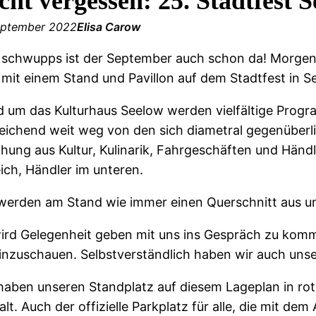
cht vergessen: 25. Stadtfest
eptember 2022
Elisa Carow
schwupps ist der September auch schon da! Morgen am
 mit einem Stand und Pavillon auf dem Stadtfest in S
 um das Kulturhaus Seelow werden vielfältige Progr
eichend weit weg von den sich diametral gegenüberl
hung aus Kultur, Kulinarik, Fahrgeschäften und Händ
ich, Händler im unteren.
werden am Stand wie immer einen Querschnitt aus u
ird Gelegenheit geben mit uns ins Gespräch zu komm
inzuschauen. Selbstverständlich haben wir auch unse
haben unseren Standplatz auf diesem Lageplan in rot
lt. Auch der offizielle Parkplatz für alle, die mit de