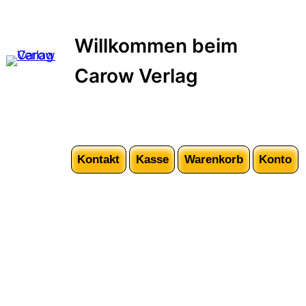
Zum
Inhalt
Willkommen beim
springen
Carow Verlag
Kontakt
Kasse
Warenkorb
Konto