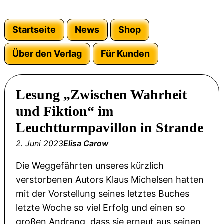
Startseite
News
Shop
Über den Verlag
Für Kunden
Lesung „Zwischen Wahrheit
und Fiktion“ im
Leuchtturmpavillon in Strande
2. Juni 2023
Elisa Carow
Die Weggefährten unseres kürzlich
verstorbenen Autors Klaus Michelsen hatten
mit der Vorstellung seines letztes Buches
letzte Woche so viel Erfolg und einen so
großen Andrang, dass sie erneut aus seinen