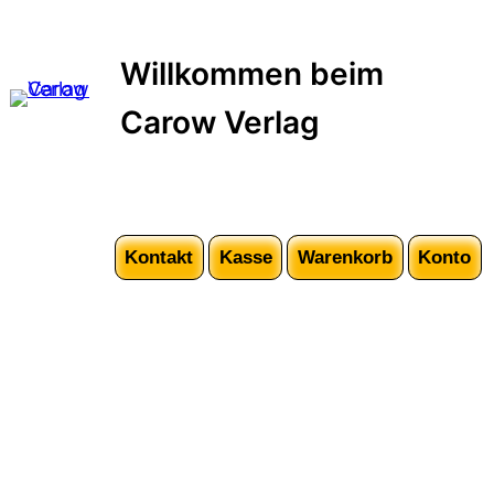
Zum
Inhalt
Willkommen beim
springen
Carow Verlag
Kontakt
Kasse
Warenkorb
Konto